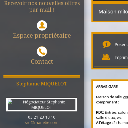
Recevoir nos nouvelles offres
par mail !
Maison mit
Espace propriétaire
Poser 
Imprim
Contact
Stephanie
MIQUELOT
ARRAS GARE
Maison de ville
ve
comprenant :
RDC:
Entrée, salon
03 21 23 10 10
salle d'eau, wc.
sm@manetie.com
A l'étage :
2 chamb