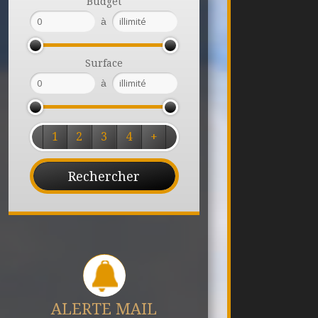
Budget
à
Surface
à
1
2
3
4
+
ALERTE MAIL