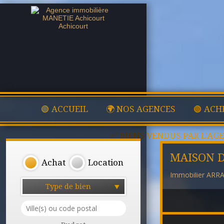
🟢 ACCUEIL
🌍 NOS AGENCES
🟢 ACH
✅ BIENS VENDUS PAR L'AG
MAISON D
Achat
Location
Immobilier ARR
Type de bien