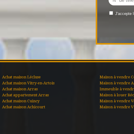
J'accepte 
Achat maison Lécluse
Maison à vendre C
Achat maison Vitry-en-Artois
Maison à vendre A
Achat maison Arras
Immeuble à vendre
Achat appartement Arras
Maison à louer Ré
Achat maison Cuincy
Maison à vendre V
Achat maison Achicourt
Maison à vendre Vi