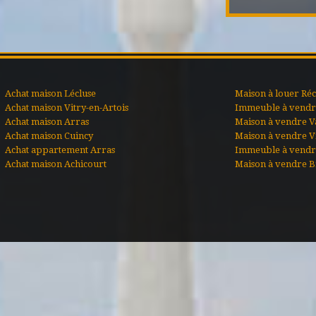
Achat maison Lécluse
Maison à louer Ré
Achat maison Vitry-en-Artois
Immeuble à vendre
Achat maison Arras
Maison à vendre V
Achat maison Cuincy
Maison à vendre Vi
Achat appartement Arras
Immeuble à vendr
Achat maison Achicourt
Maison à vendre B