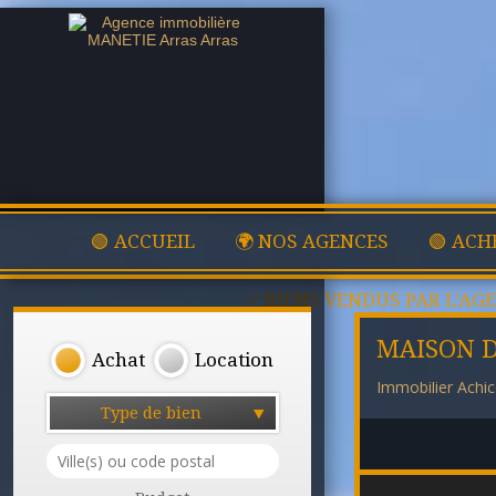
🟢 ACCUEIL
🌍 NOS AGENCES
🟢 ACH
✅ BIENS VENDUS PAR L'AG
MAISON D
Achat
Location
Immobilier Achic
Type de bien