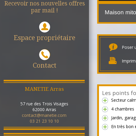
Recevoir nos nouvelles offres
par mail !
Maison mito
Espace propriétaire
Poser 
Imprim
Contact
MANETIE Arras
Les points fo
Secteur cal
57 rue des Trois Visages
4 chambres
62000
Arras
contact@manetie.com
Jardin, gara
03 21 23 10 10
En très bon 