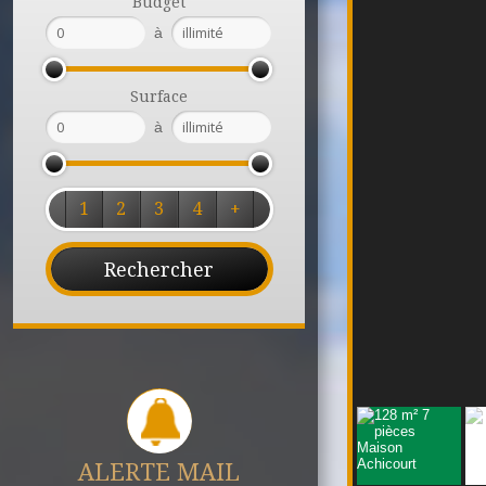
Budget
à
Surface
à
1
2
3
4
+
ALERTE MAIL