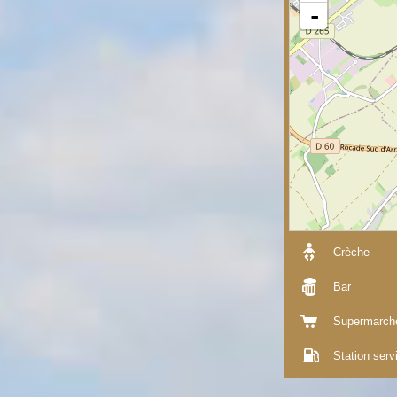
-
Crèche
Bar
Supermarch
Station serv