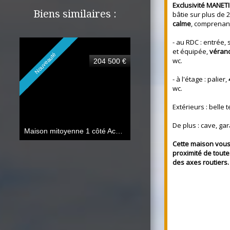
Exclusivité MANET
Biens similaires :
bâtie sur plus de
calme
, comprenant
- au RDC : entrée,
et équipée,
vérand
Nouveauté
wc.
204 500 €
- à l'étage : palier,
wc.
Extérieurs : belle 
De plus : cave, ga
Maison mitoyenne 1 côté Achicourt
102 m²
Cette maison vous 
proximité de toute
des axes routiers