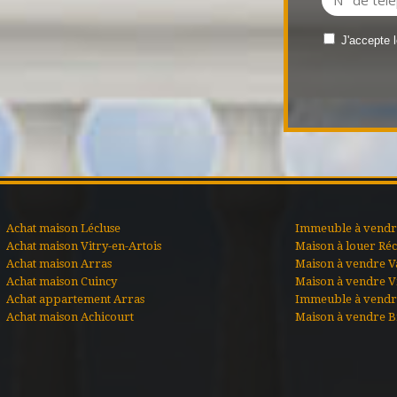
J'accepte 
Achat maison Lécluse
Immeuble à vendre
Achat maison Vitry-en-Artois
Maison à louer Ré
Achat maison Arras
Maison à vendre V
Achat maison Cuincy
Maison à vendre Vi
Achat appartement Arras
Immeuble à vendr
Achat maison Achicourt
Maison à vendre B