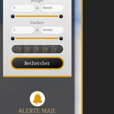
Budget
à
Surface
à
1
2
3
4
+
ALERTE MAIL