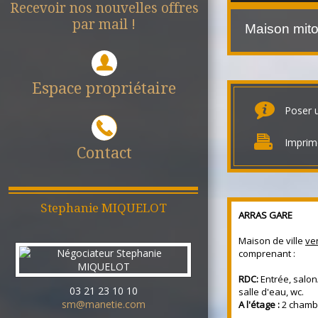
Recevoir nos nouvelles offres
par mail !
Maison mit
Espace propriétaire
Poser 
Imprim
Contact
Stephanie
MIQUELOT
ARRAS GARE
Maison de ville
ve
comprenant :
RDC:
Entrée, salon
03 21 23 10 10
salle d'eau, wc.
sm@manetie.com
A l'étage :
2 chamb