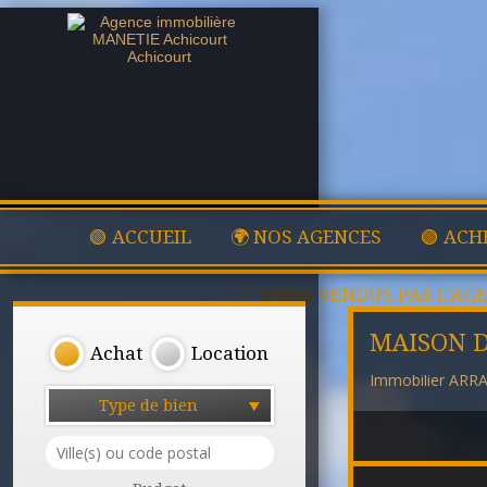
🟢 ACCUEIL
🌍 NOS AGENCES
🟢 ACH
✅ BIENS VENDUS PAR L'AG
MAISON D
Achat
Location
Immobilier ARR
Type de bien