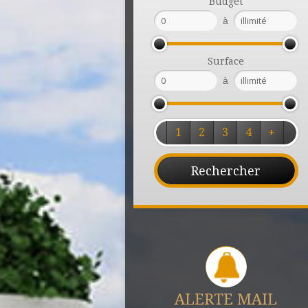
Budget
à
Surface
à
1
2
3
4
+
ALERTE MAIL