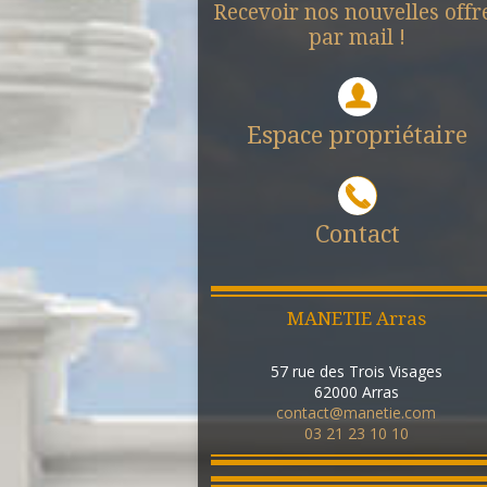
Recevoir nos nouvelles offr
par mail !
Espace propriétaire
Contact
MANETIE Arras
57 rue des Trois Visages
62000
Arras
contact@manetie.com
03 21 23 10 10