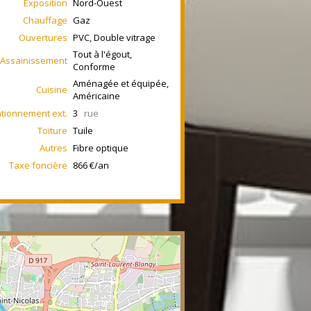
Exposition
Nord-Ouest
Chauffage
Gaz
Ouvertures
PVC, Double vitrage
Tout à l'égout,
Assainissement
Conforme
Aménagée et équipée,
Cuisine
Américaine
ationnement ext.
3
rue
Toiture
Tuile
Autres
Fibre optique
Taxe foncière
866 €/an