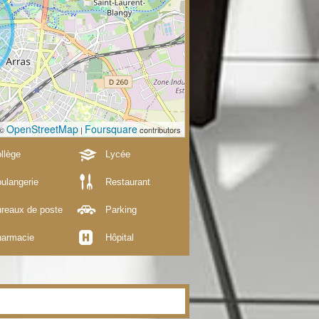
OpenStreetMap
Foursquare
 ©
|
contributors
llège
Lycée
ulangerie
Restaurant
reaux de poste
Parking
armacie
Hôpital