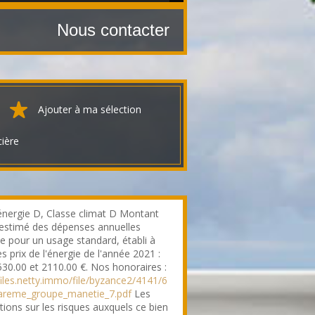
Nous contacter
Ajouter à ma sélection
cière
énergie D, Classe climat D Montant
stimé des dépenses annuelles
ie pour un usage standard, établi à
es prix de l'énergie de l'année 2021 :
530.00 et 2110.00 €. Nos honoraires :
/files.netty.immo/file/byzance2/4141/6
areme_groupe_manetie_7.pdf
Les
tions sur les risques auxquels ce bien