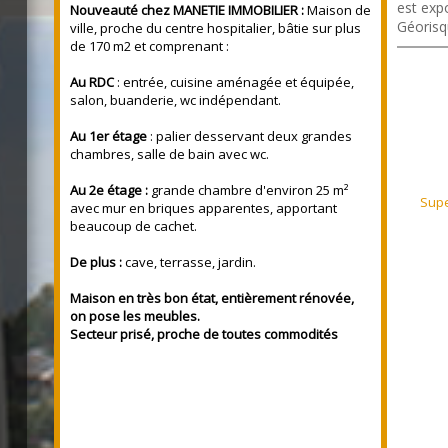
est expo
Nouveauté chez MANETIE IMMOBILIER :
Maison de
Géorisq
ville, proche du centre hospitalier, bâtie sur plus
de 170 m2 et comprenant :
Au RDC
: entrée, cuisine aménagée et équipée,
salon, buanderie, wc indépendant.
Au 1er étage
: palier desservant deux grandes
chambres, salle de bain avec wc.
Au 2e étage :
grande chambre d'environ 25 m²
Supe
avec mur en briques apparentes, apportant
beaucoup de cachet.
 m²
De plus :
cave, terrasse, jardin.
Maison en très bon état, entièrement rénovée,
on pose les meubles.
Secteur prisé, proche de toutes commodités