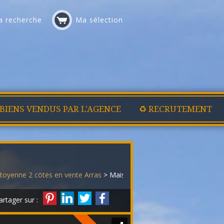
 recherche
Ma sélection
 BIENS VENDUS PAR L'AGENCE
♻️ RECRUTEMENT
toyenne 2 côtés en vente Arras
> Maison mitoyenne 2 côtés 3298
artager sur :