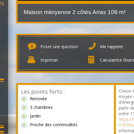
es
Maison mitoyenne 2 côtés Arras
109 m²
Poser une question
Me rappeler
Imprimer
Calculatrice finan
Les points forts :
Classe 
moyen e
Renovée
d'énerg
3 chambres
partir d
entre 1
Jardin
https:/
Proche des commodités
P2P9/b
informa