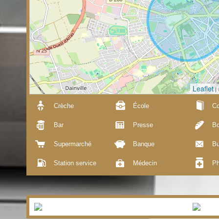
Leaflet
|
Crèche
École
Co
Bar
Presse
Bo
Supermarché
Banque
Bu
Station service
Médecin
Ph