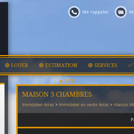
Me rappeler
Ma
🟢 LOUER
🟢 ESTIMATION
🟢 SERVICES
✅
🔥 AVIS
MAISON 3 CHAMBRES
Immobilier Arras
>
Immobilier en vente Arras
>
Maison Mi
P