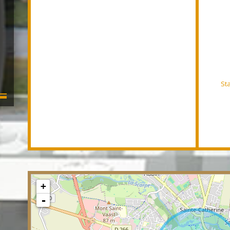
St
+
-