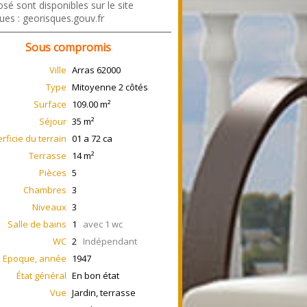
sé sont disponibles sur le site
ues : georisques.gouv.fr
Sous compromis
Ville
Arras
62000
Type
Mitoyenne 2 côtés
Surface
109.00
m²
Séjour
35
m²
rficie du terrain
01 a 72 ca
Terrasse
14
m²
Pièces
5
Chambres
3
Niveaux
3
Salle de bains
1
avec 1 wc
WC
2
Indépendant
Epoque, année
1947
État général
En bon état
Vue
Jardin, terrasse