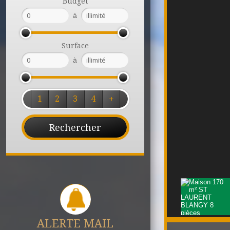
Budget
à
Surface
à
1
2
3
4
+
ALERTE MAIL