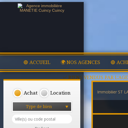
🟢 ACCUEIL
🌍 NOS AGENCES
🟢 ACH
✅ BIENS VENDUS PAR L'AG
Immobilier ST
Achat
Location
Type de bien