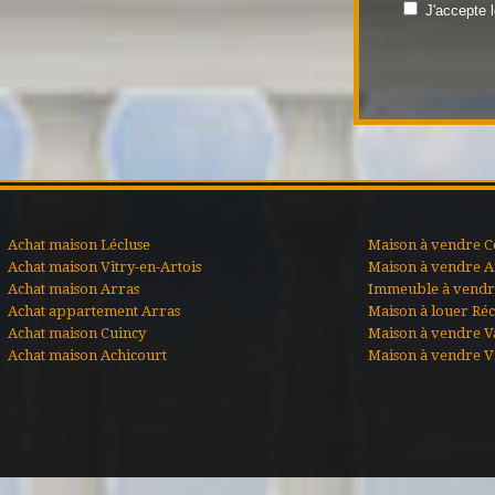
J'accepte 
Achat maison Lécluse
Maison à vendre C
Achat maison Vitry-en-Artois
Maison à vendre A
Achat maison Arras
Immeuble à vendre
Achat appartement Arras
Maison à louer Ré
Achat maison Cuincy
Maison à vendre V
Achat maison Achicourt
Maison à vendre Vi