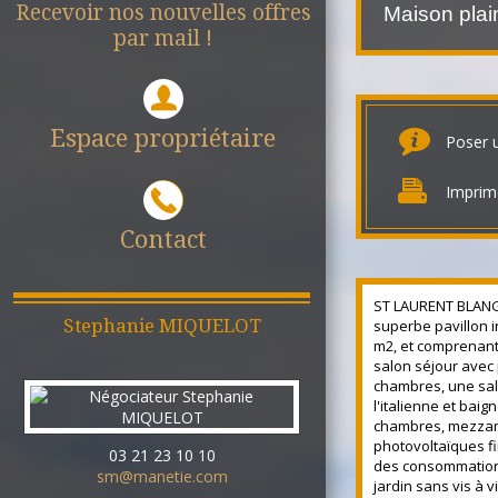
Recevoir nos nouvelles offres
Maison pl
par mail !
Espace propriétaire
Poser 
Imprim
Contact
ST LAURENT BLANG
Stephanie
MIQUELOT
superbe pavillon i
m2, et comprenant 
salon séjour avec
chambres, une sal
l'italienne et baig
chambres, mezza
photovoltaïques fi
03 21 23 10 10
des consommations 
sm@manetie.com
jardin sans vis à v