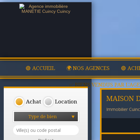
🟢 ACCUEIL
🌍 NOS AGENCES
🟢 ACH
✅ BIENS VENDUS PAR L'AG
MAISON D
Achat
Location
Immobilier Cuin
Type de bien