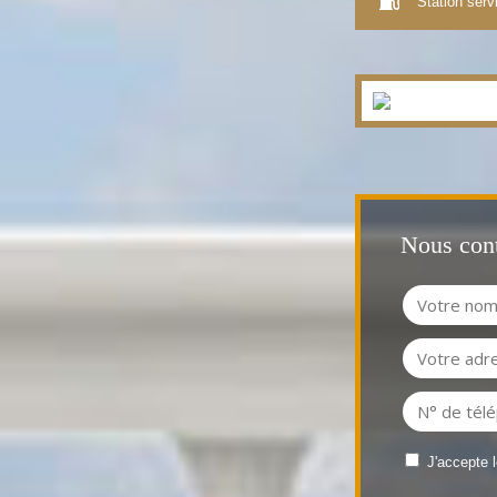
Station serv
Nous cont
J'accepte 