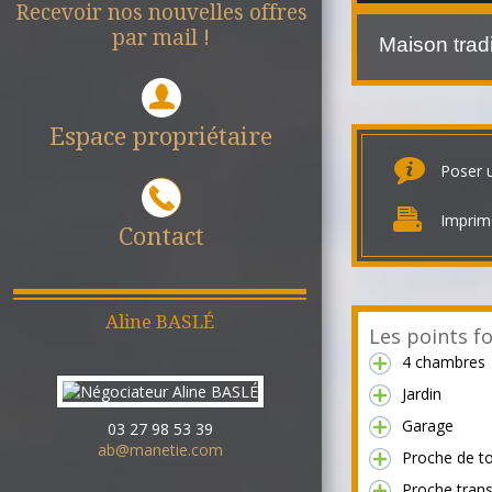
Recevoir nos nouvelles offres
par mail !
Maison trad
Espace propriétaire
Poser 
Imprim
Contact
Aline
BASLÉ
Les points fo
4 chambres
Jardin
Garage
03 27 98 53 39
ab@manetie.com
Proche de t
Proche tran