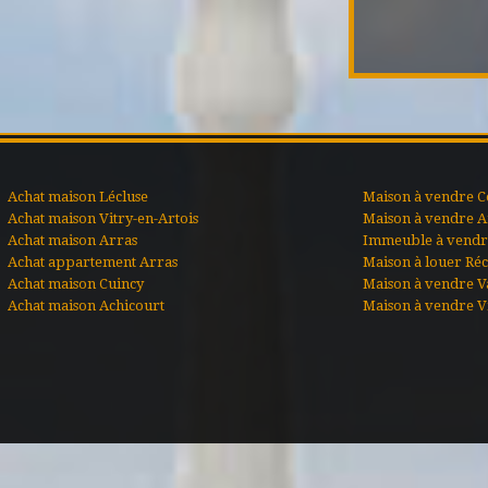
Achat maison Lécluse
Maison à vendre C
Achat maison Vitry-en-Artois
Maison à vendre A
Achat maison Arras
Immeuble à vendre
Achat appartement Arras
Maison à louer Ré
Achat maison Cuincy
Maison à vendre V
Achat maison Achicourt
Maison à vendre Vi