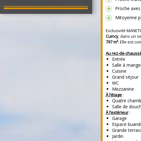
Proche axes 
Mitoyenne p
Exclusivité MANETI
Cuincy
, dans un se
797 m²
. Elle est c
Au rez-de-chauss
Entrée
Salle à mange
Cuisine
Grand séjour
WC
Mezzanine
À l’étage
:
Quatre chamb
Salle de douc
À l’extérieur
:
Garage
Espace buand
Grande terras
Jardin