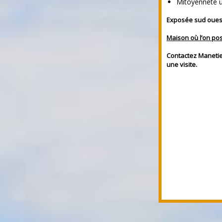
Mitoyenneté u
Exposée sud ouest,
Maison où l’on po
Contactez Maneti
une visite.