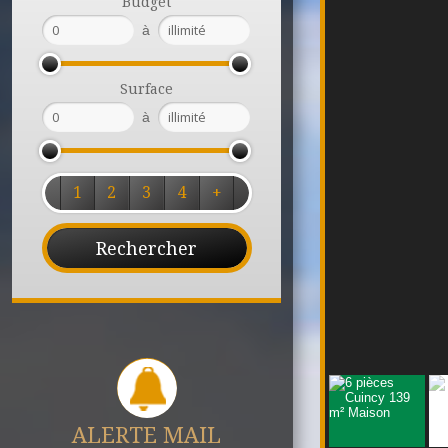
Budget
à
Surface
à
1
2
3
4
+
ALERTE MAIL