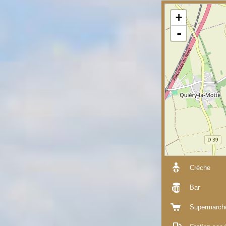
+
-
Crèche
Bar
Supermarch