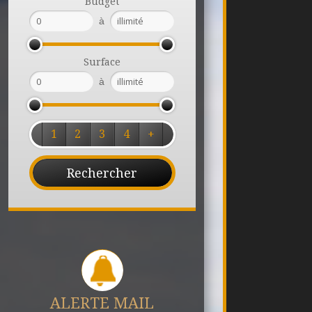
Budget
à
Surface
à
1
2
3
4
+
ALERTE MAIL