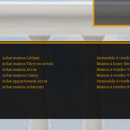
Achat maison Lécluse
Immeuble à vendre
Achat maison Vitry-en-Artois
Maison à louer Ré
Achat maison Arras
Maison à vendre V
Achat maison Cuincy
Maison à vendre Vi
Achat appartement Arras
Immeuble à vendr
Achat maison Achicourt
Maison à vendre B