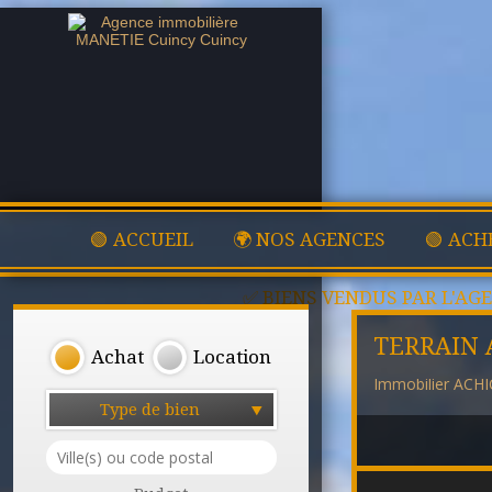
🟢 ACCUEIL
🌍 NOS AGENCES
🟢 ACH
✅ BIENS VENDUS PAR L'AG
TERRAIN 
Achat
Location
Immobilier ACH
Type de bien