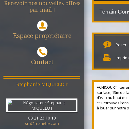
Recevoir nos nouvelles offres
par mail !
Terrain Con
Espace propriétaire
Poser 
Imprim
Contact
Stephanie
MIQUELOT
ACHICOURT : terrai
surface, 13m de fa
d'eau au bout du t
~~Retrouvez l'ens
à louer sur notre 
03 21 23 10 10
sm@manetie.com