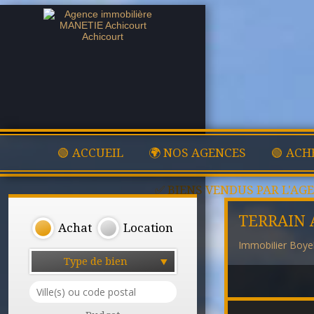
🟢 ACCUEIL
🌍 NOS AGENCES
🟢 ACH
✅ BIENS VENDUS PAR L'AG
TERRAIN 
Achat
Location
Immobilier Boyel
Type de bien