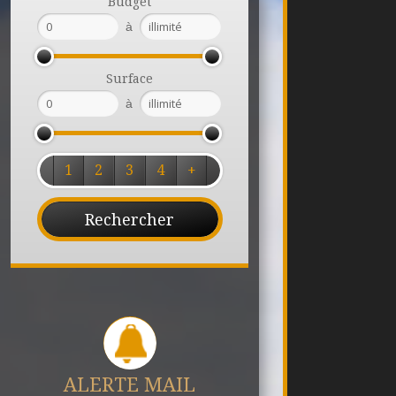
Budget
à
Surface
à
1
2
3
4
+
ALERTE MAIL