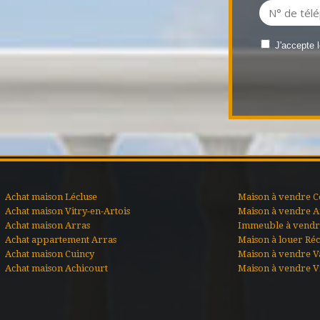
J'accepte 
Achat maison Lécluse
Maison à vendre C
Achat maison Vitry-en-Artois
Maison à vendre A
Achat maison Arras
Immeuble à vendre
Achat appartement Arras
Maison à louer Ré
Achat maison Cuincy
Maison à vendre V
Achat maison Achicourt
Maison à vendre Vi