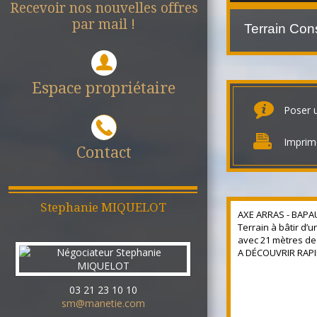
Recevoir nos nouvelles offres
par mail !
Espace propriétaire
Poser 
Imprim
Contact
Stephanie
MIQUELOT
AXE ARRAS - BAP
Terrain à bâtir d’
avec 21 mètres de
A DÉCOUVRIR RAPI
03 21 23 10 10
sm@manetie.com