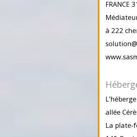
FRANCE 31
Médiateur
à 222 che
solution@
www.sasme
Héberg
L’hébergem
allée Cér
La plate-