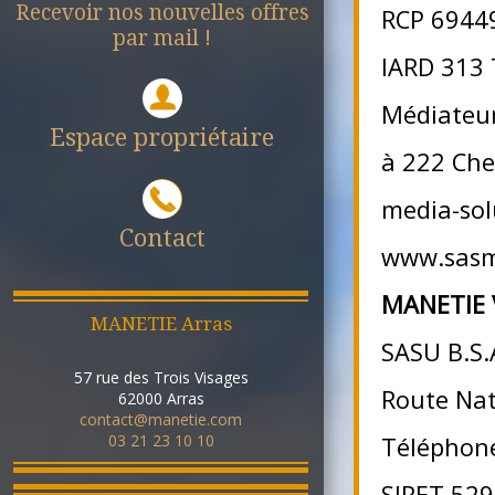
Recevoir nos nouvelles offres
RCP 6944
par mail !
IARD 313 
Médiateur
Espace propriétaire
à 222 Chem
media-sol
Contact
www.sasme
MANETIE V
MANETIE Arras
SASU B.S.
57 rue des Trois Visages
Route Nat
62000
Arras
contact@manetie.com
03 21 23 10 10
Téléphon
SIRET 529