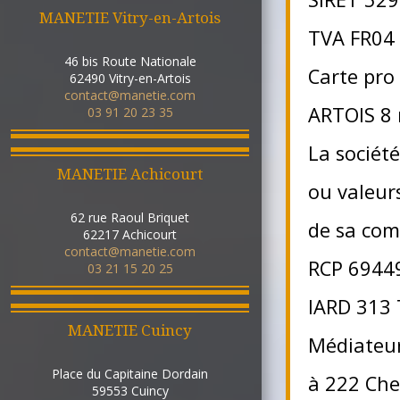
MANETIE Vitry-en-Artois
TVA FR04
46 bis Route Nationale
Carte pro
62490
Vitry-en-Artois
contact@manetie.com
ARTOIS 8 
03 91 20 23 35
La société
MANETIE Achicourt
ou valeur
62 rue Raoul Briquet
de sa com
62217
Achicourt
contact@manetie.com
RCP 6944
03 21 15 20 25
IARD 313 
MANETIE Cuincy
Médiateur
Place du Capitaine Dordain
à 222 Che
59553
Cuincy