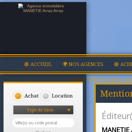
🟢 ACCUEIL
🌍 NOS AGENCES
🟢 ACH
✅ BIENS VENDUS PAR L'AG
Mention
Achat
Location
Type de bien
Éditeur(
MANETIE 