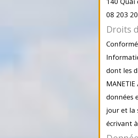
140 Quai 
08 203 20
Droits d
Conformém
Informatiq
dont les d
MANETIE Ar
données et
jour et l
écrivant à
Données