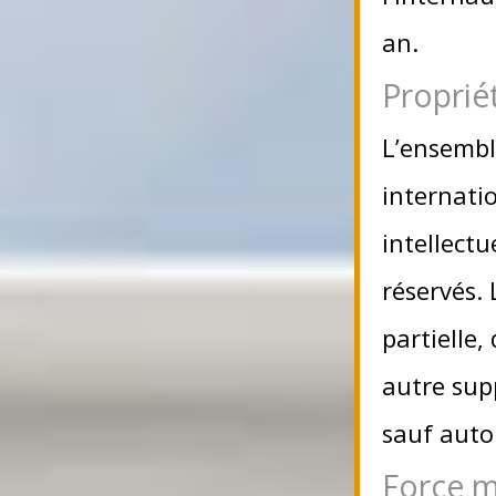
an.
Propriét
L’ensemble
internatio
intellectu
réservés.
partielle,
autre supp
sauf auto
Force m