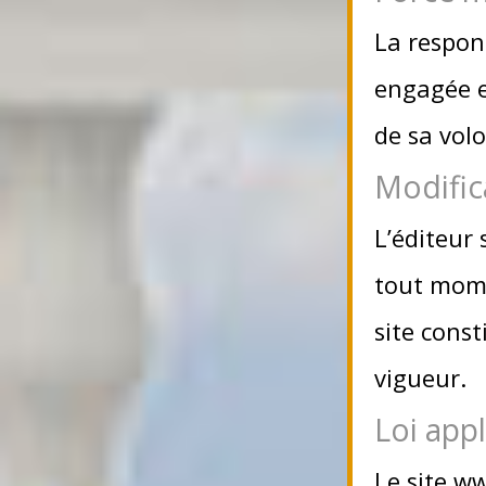
La respons
engagée e
de sa volo
Modific
L’éditeur 
tout momen
site const
vigueur.
Loi appl
Le site 