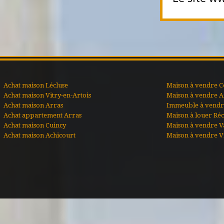
Achat maison Lécluse
Maison à vendre C
Achat maison Vitry-en-Artois
Maison à vendre A
Achat maison Arras
Immeuble à vendre
Achat appartement Arras
Maison à louer Ré
Achat maison Cuincy
Maison à vendre V
Achat maison Achicourt
Maison à vendre Vi