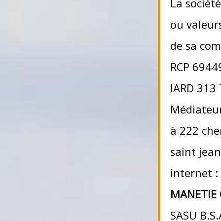
La société
ou valeur
de sa com
RCP 6944
IARD 313 
Médiateur
à 222 che
saint jea
internet 
MANETIE 
SASU B.S.