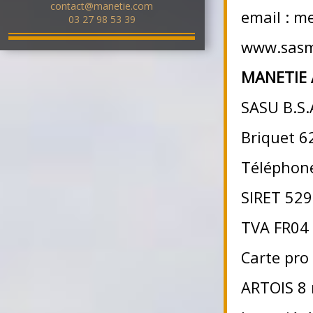
contact@manetie.com
email : m
03 27 98 53 39
www.sasme
MANETIE 
SASU B.S.
Briquet 6
Téléphon
SIRET 529
TVA FR04
Carte pro
ARTOIS 8 