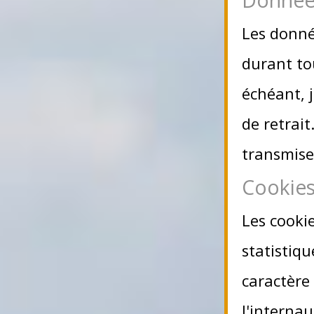
Les donné
durant tou
échéant, 
de retrai
transmises
Cookie
Les cookie
statistiq
caractère 
l'internau