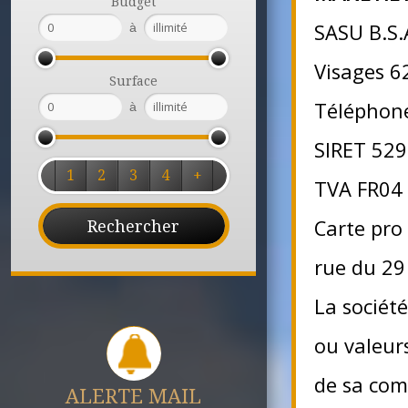
Budget
SASU B.S.A
à
Visages 6
Surface
Téléphon
à
SIRET 529
1
2
3
4
+
TVA FR04
Carte pro
rue du 29 
La société
ou valeur
de sa com
ALERTE MAIL