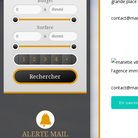
Budget
à
contact@man
Surface
à
1
2
3
4
+
contact@man
En savoi
.
ALERTE MAIL