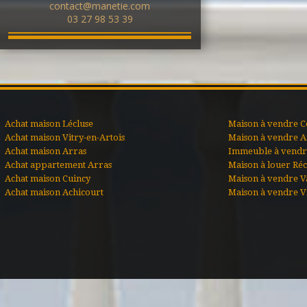
contact@manetie.com
03 27 98 53 39
Achat maison Lécluse
Maison à vendre C
Achat maison Vitry-en-Artois
Maison à vendre A
Achat maison Arras
Immeuble à vendre
Achat appartement Arras
Maison à louer Ré
Achat maison Cuincy
Maison à vendre V
Achat maison Achicourt
Maison à vendre Vi