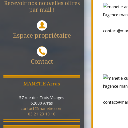
Recevoir nos nouvelles offres
par mail !
contact@man
Espace propriétaire
Contact
MANETIE Arras
57 rue des Trois Visages
contact@man
62000
Arras
contact@manetie.com
03 21 23 10 10