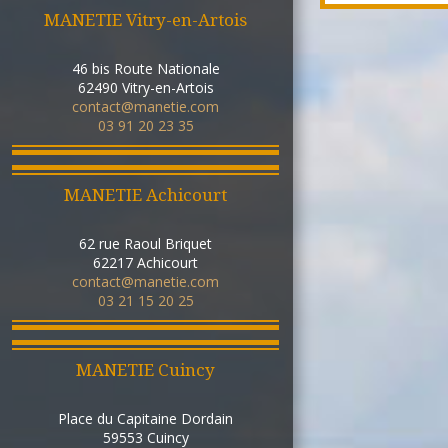
MANETIE Vitry-en-Artois
46 bis Route Nationale
62490
Vitry-en-Artois
contact@manetie.com
03 91 20 23 35
MANETIE Achicourt
62 rue Raoul Briquet
62217
Achicourt
contact@manetie.com
03 21 15 20 25
MANETIE Cuincy
Place du Capitaine Dordain
59553
Cuincy