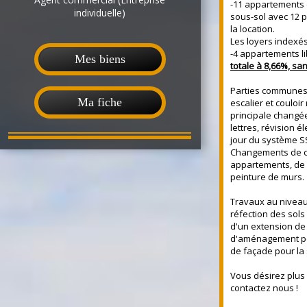
-11 appartements 
individuelle)
sous-sol avec 12 p
la location.
Les loyers indexés
-4 appartements l
Mes biens
totale à 8,66%, san
Parties communes
Ma fiche
escalier et couloir
principale changée
lettres, révision é
jour du système SS
Changements de c
appartements, de 
peinture de murs.
Travaux au niveau
réfection des sols 
d'un extension de
d'aménagement pou
de façade pour la 
Vous désirez plus
contactez nous !