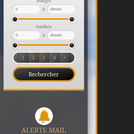
Budget
à
Surface
à
1
2
3
4
+
ALERTE MAIL