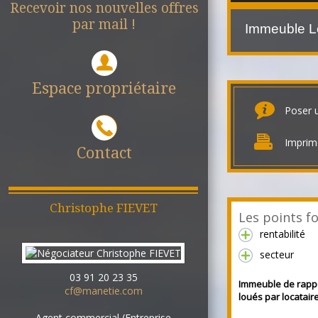
Recevoir nos nouvelles offres
par mail !
Immeuble L
Espace propriétaire
Poser 
Imprim
Contact
Christophe
FIEVET
Les points fo
rentabilité
secteur
03 91 20 23 35
Immeuble de rapp
cf@manetie.com
loués par locatair
Agent commercial (Entreprise