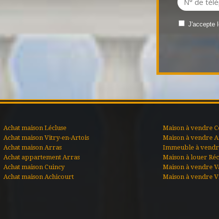
J'accepte 
Achat maison Lécluse
Maison à vendre C
Achat maison Vitry-en-Artois
Maison à vendre A
Achat maison Arras
Immeuble à vendre
Achat appartement Arras
Maison à louer Ré
Achat maison Cuincy
Maison à vendre V
Achat maison Achicourt
Maison à vendre Vi