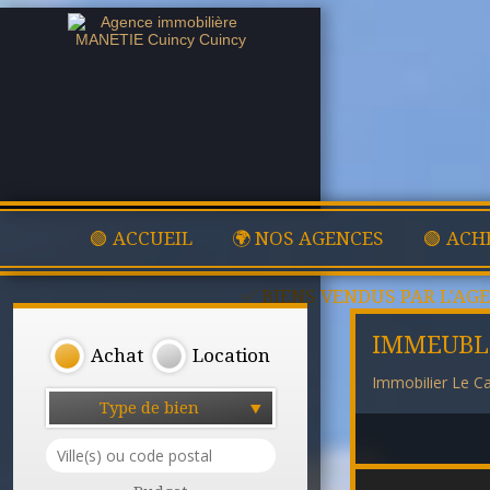
🟢 ACCUEIL
🌍 NOS AGENCES
🟢 ACH
✅ BIENS VENDUS PAR L'AG
IMMEUBL
Achat
Location
Immobilier Le C
Type de bien