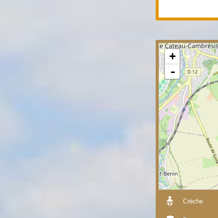
+
-
Crèche