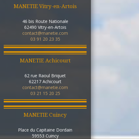
MANETIE Vitry-en-Artois
46 bis Route Nationale
62490
Vitry-en-Artois
contact@manetie.com
03 91 20 23 35
MANETIE Achicourt
62 rue Raoul Briquet
62217
Achicourt
contact@manetie.com
03 21 15 20 25
MANETIE Cuincy
Place du Capitaine Dordain
59553
Cuincy