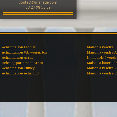
contact@manetie.com
03 27 98 53 39
Achat maison Lécluse
Maison à vendre C
Achat maison Vitry-en-Artois
Maison à vendre A
Achat maison Arras
Immeuble à vendre
Achat appartement Arras
Maison à louer Ré
Achat maison Cuincy
Maison à vendre V
Achat maison Achicourt
Maison à vendre Vi