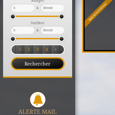
Budget
Spécial investisseur
à
Surface
à
1
2
3
4
+
ALERTE MAIL