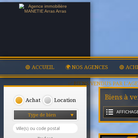
🟢 ACCUEIL
🌍 NOS AGENCES
🟢 ACH
✅ BIENS VENDUS PAR L'AG
Biens à v
Achat
Location
AFFICHAGE
Type de bien