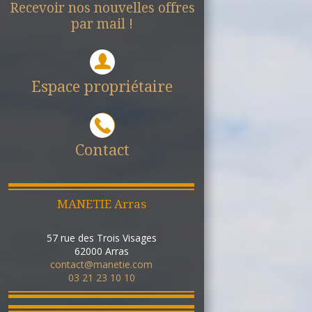
Recevoir nos nouvelles offres
par mail !
Espace propriétaire
Contact
MANETIE Arras
57 rue des Trois Visages
62000
Arras
contact@manetie.com
03 21 23 10 10