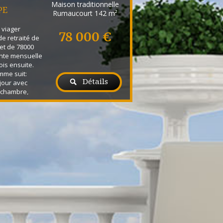
Maison traditionnelle
PE
Rumaucourt
142 m²
 viager
78 000 €
e retraité de
et de 78000
ente mensuelle
is ensuite.
mme suit:
Détails
jour avec
, chambre,
'étage, grand
, 3 chambres,
enier isolé.
r, carport et