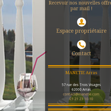
Recevoir nos nouvelles offr
par mail !
Espace propriétaire
Contact
MANETIE Arras
57 rue des Trois Visages
62000
Arras
contact@manetie.com
03 21 23 10 10