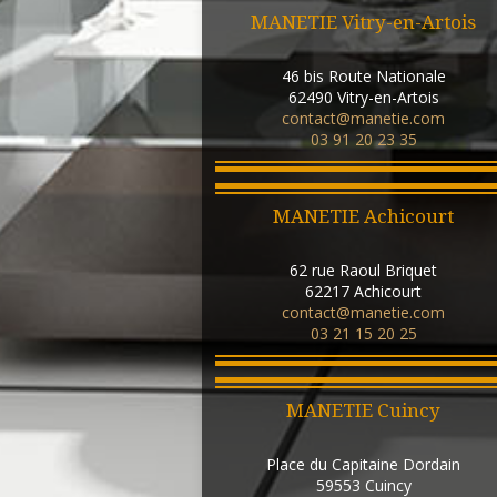
MANETIE Vitry-en-Artois
46 bis Route Nationale
62490
Vitry-en-Artois
contact@manetie.com
03 91 20 23 35
MANETIE Achicourt
62 rue Raoul Briquet
62217
Achicourt
contact@manetie.com
03 21 15 20 25
MANETIE Cuincy
Place du Capitaine Dordain
59553
Cuincy