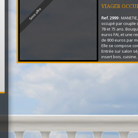
VIAGER OCCU
Sous offre
Ref. 2999
: MANETIE,
occupé par couple d
78 et 75 ans. Bouqu
euros FAI, et une r
de 800 euros par mo
Elle se compose co
Entrée sur salon sé
insert bois, cuisine
salle d'eau, WC. A l
palier avec placard
bureau, accès au gr
Cave, garage, atelie
jardin avec son p...