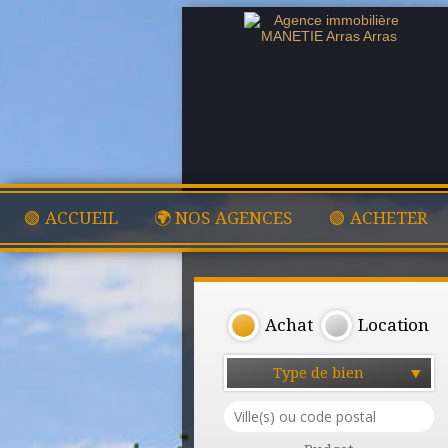
🟢 ACCUEIL
🌍 NOS AGENCES
🟢 ACHETER
Achat
Location
Type de bien