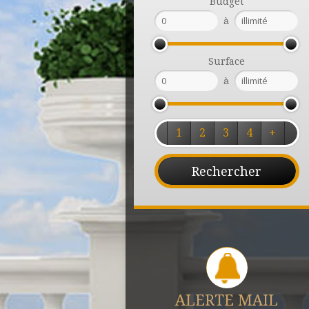
Budget
à
Surface
à
1
2
3
4
+
ALERTE MAIL