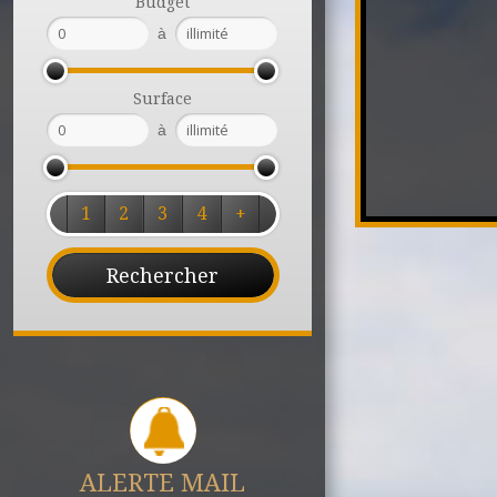
Budget
à
Surface
à
1
2
3
4
+
ALERTE MAIL