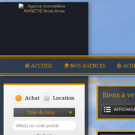
🟢 ACCUEIL
🌍 NOS AGENCES
🟢 ACH
✅ BIENS VENDUS PAR L'AG
Biens à ve
Achat
Location
AFFICHAGE
Type de bien