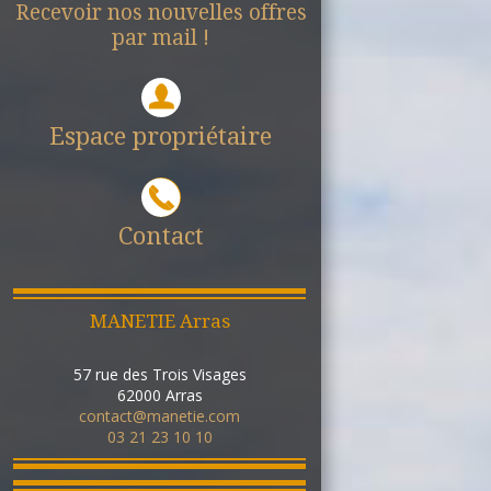
Recevoir nos nouvelles offres
par mail !
Espace propriétaire
Contact
MANETIE Arras
57 rue des Trois Visages
62000
Arras
contact@manetie.com
03 21 23 10 10