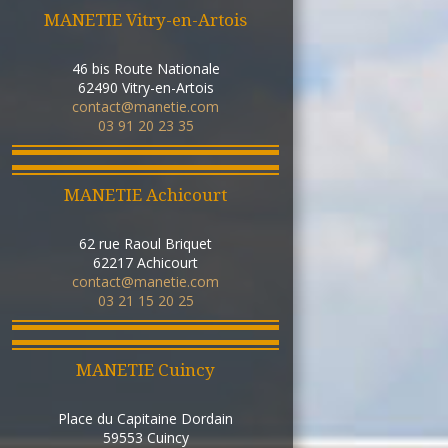
MANETIE Vitry-en-Artois
46 bis Route Nationale
62490
Vitry-en-Artois
contact@manetie.com
03 91 20 23 35
MANETIE Achicourt
62 rue Raoul Briquet
62217
Achicourt
contact@manetie.com
03 21 15 20 25
MANETIE Cuincy
Place du Capitaine Dordain
59553
Cuincy