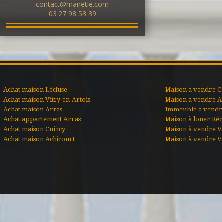
contact@manetie.com
03 27 98 53 39
Achat maison Lécluse
Maison à vendre C
Achat maison Vitry-en-Artois
Maison à vendre A
Achat maison Arras
Immeuble à vendre
Achat appartement Arras
Maison à louer Ré
Achat maison Cuincy
Maison à vendre V
Achat maison Achicourt
Maison à vendre Vi