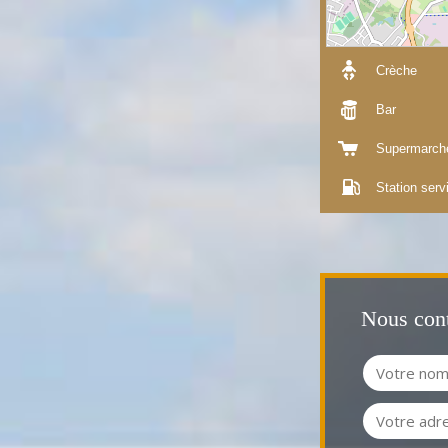
Crèche
Bar
Supermarch
Station serv
Nous cont