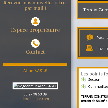
Recevoir nos nouvelles offres
par mail !
Espace propriétaire
Poser 
Imprim
Contact
Aline
BASLÉ
Les points fo
Secteur
Commodité
03 27 98 53 39
TERRAIN CONSTRUC
ab@manetie.com
terrain de 540m² en