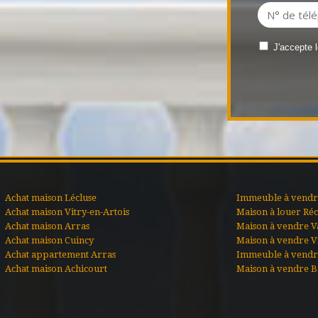
J'accepte 
Achat maison Lécluse
Immeuble à vendre
Achat maison Vitry-en-Artois
Maison à louer Ré
Achat maison Arras
Maison à vendre V
Achat maison Cuincy
Maison à vendre Vi
Achat appartement Arras
Immeuble à vendr
Achat maison Achicourt
Maison à vendre B