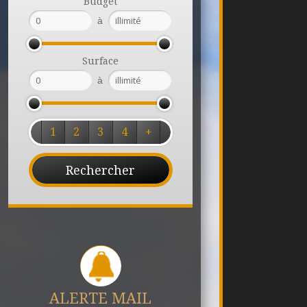
Budget
à
Surface
à
1
2
3
4
+
ALERTE MAIL