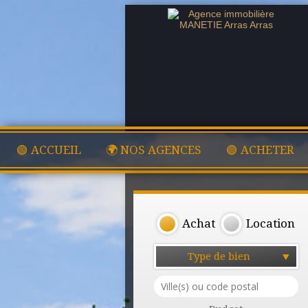
🟢 ACCUEIL
🌍 NOS AGENCES
🟢 ACHETER
Achat
Location
Type de bien