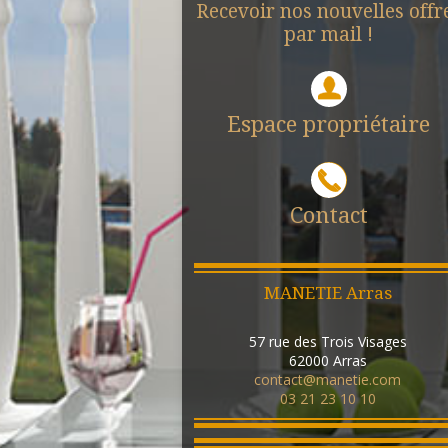
Recevoir nos nouvelles offr
par mail !
Espace propriétaire
Contact
MANETIE Arras
57 rue des Trois Visages
62000
Arras
contact@manetie.com
03 21 23 10 10