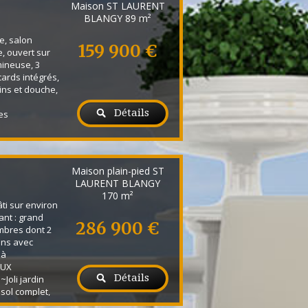
Maison ST LAURENT
BLANGY
89 m²
e, salon
159 900 €
e, ouvert sur
mineuse, 3
ards intégrés,
ins et douche,
Détails
es
Maison plain-pied ST
LAURENT BLANGY
170 m²
i sur environ
ant : grand
286 900 €
mbres dont 2
ins avec
 à
AUX
Détails
oli jardin
 sol complet,
 et calme.