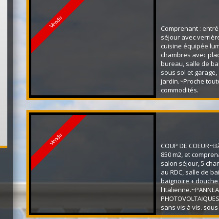
Vendu
Comprenant : entré
séjour avec verrièr
cuisine équipée lu
chambres avec plac
bureau, salle de ba
sous sol et garage,
jardin.~Proche tout
commodités.
Vendu
COUP DE COEUR~Bât
850 m2, et compren
salon séjour, 5 cha
au RDC, salle de ba
baignoire + douche
l'Italienne.~PANNE
PHOTOVOLTAIQUES~J
sans vis à vis, sous
quartier résidentiel