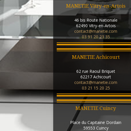
MANETIE Vitry-en-Artois
46 bis Route Nationale
62490
Vitry-en-Artois
contact@manetie.com
03 91 20 23 35
MANETIE Achicourt
62 rue Raoul Briquet
62217
Achicourt
contact@manetie.com
03 21 15 20 25
MANETIE Cuincy
Place du Capitaine Dordain
59553
Cuincy