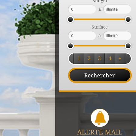
Budget
à
Surface
à
1
2
3
4
+
ALERTE MAIL