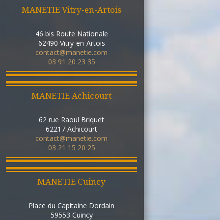
MANETIE Vitry-en-Artois
46 bis Route Nationale
62490
Vitry-en-Artois
contact@manetie.com
03 91 20 23 35
MANETIE Achicourt
62 rue Raoul Briquet
62217
Achicourt
contact@manetie.com
03 21 15 20 25
MANETIE Cuincy
Place du Capitaine Dordain
59553
Cuincy