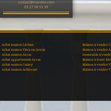
contact@manetie.com
03 27 98 53 39
Achat maison Lécluse
Maison à vendre C
Achat maison Vitry-en-Artois
Maison à vendre A
Achat maison Arras
Immeuble à vendre
Achat appartement Arras
Maison à louer Ré
Achat maison Cuincy
Maison à vendre V
Achat maison Achicourt
Maison à vendre Vi