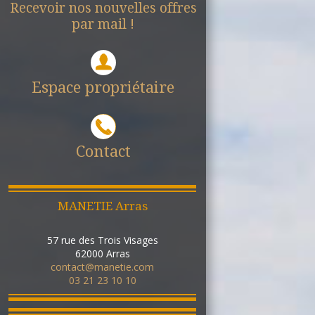
Recevoir nos nouvelles offres
par mail !
Espace propriétaire
Contact
MANETIE Arras
57 rue des Trois Visages
62000
Arras
contact@manetie.com
03 21 23 10 10