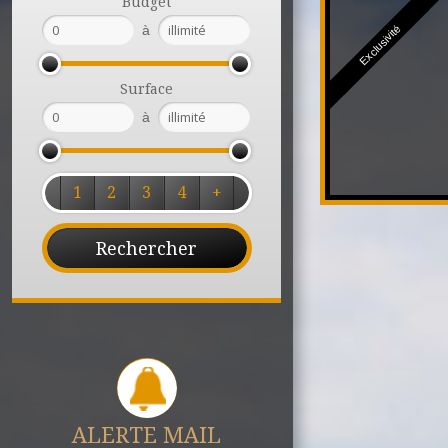
Budget
à
Exclusivité
Surface
à
1
2
3
4
+
ALERTE MAIL