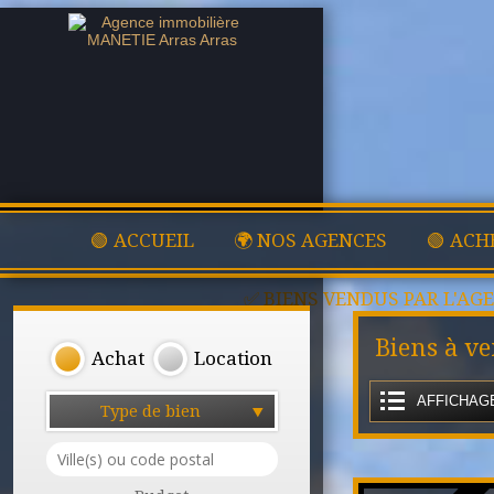
🟢 ACCUEIL
🌍 NOS AGENCES
🟢 ACH
✅ BIENS VENDUS PAR L'AG
Biens à v
Achat
Location
AFFICHAGE
Type de bien