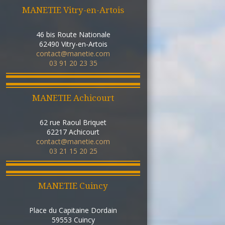
MANETIE Vitry-en-Artois
46 bis Route Nationale
62490
Vitry-en-Artois
contact@manetie.com
03 91 20 23 35
MANETIE Achicourt
62 rue Raoul Briquet
62217
Achicourt
contact@manetie.com
03 21 15 20 25
MANETIE Cuincy
Place du Capitaine Dordain
59553
Cuincy