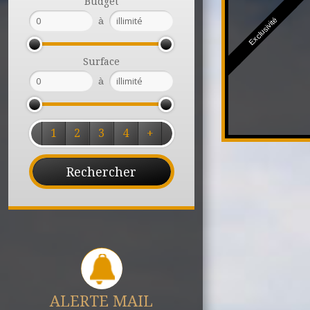
Budget
à
Exclusivité
Surface
à
1
2
3
4
+
ALERTE MAIL