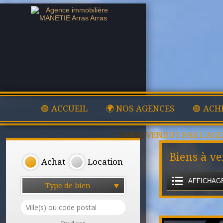
🟢 ACCUEIL
🌍 NOS AGENCES
🟢 ACH
✅ BIENS VENDUS PAR L'AG
Biens à ve
Achat
Location
AFFICHAGE
Type de bien