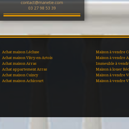
contact@manetie.com
03 27 98 53 39
Achat maison Lécluse
Maison à vendre C
Achat maison Vitry-en-Artois
Maison à vendre A
Achat maison Arras
Immeuble à vendre
Achat appartement Arras
Maison à louer Ré
Achat maison Cuincy
Maison à vendre V
Achat maison Achicourt
Maison à vendre Vi