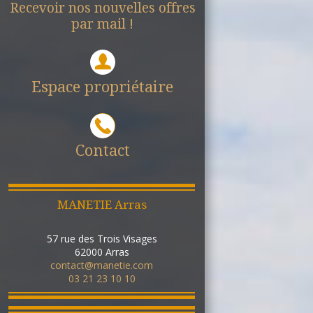
Recevoir nos nouvelles offres
par mail !
Espace propriétaire
Contact
MANETIE Arras
57 rue des Trois Visages
62000
Arras
contact@manetie.com
03 21 23 10 10