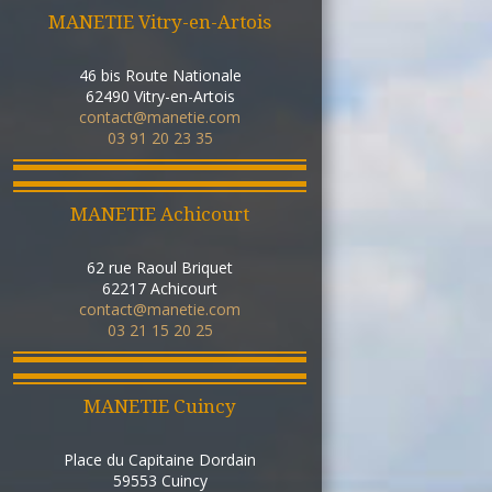
MANETIE Vitry-en-Artois
46 bis Route Nationale
62490
Vitry-en-Artois
contact@manetie.com
03 91 20 23 35
MANETIE Achicourt
62 rue Raoul Briquet
62217
Achicourt
contact@manetie.com
03 21 15 20 25
MANETIE Cuincy
Place du Capitaine Dordain
59553
Cuincy