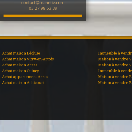
contact@manetie.com
03 27 98 53 39
Achat maison Lécluse
Immeuble à vendre
Achat maison Vitry-en-Artois
Maison à vendre V
Achat maison Arras
Maison à vendre Vi
Achat maison Cuincy
Immeuble à vendr
Achat appartement Arras
Maison à vendre B
Achat maison Achicourt
Maison à vendre B