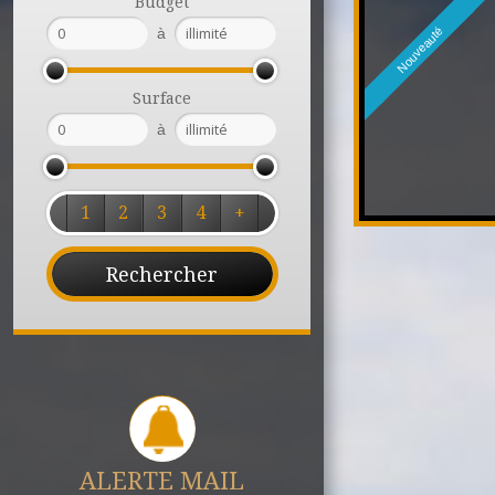
Budget
à
Nouveauté
Surface
à
1
2
3
4
+
ALERTE MAIL