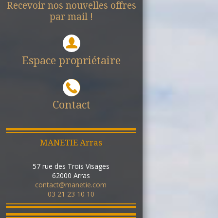
Recevoir nos nouvelles offres
par mail !
Espace propriétaire
Contact
MANETIE Arras
57 rue des Trois Visages
62000
Arras
contact@manetie.com
03 21 23 10 10