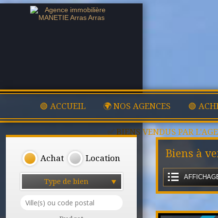
🟢 ACCUEIL
🌍 NOS AGENCES
🟢 ACH
✅ BIENS VENDUS PAR L'AG
Biens à v
Achat
Location
AFFICHAGE
Type de bien