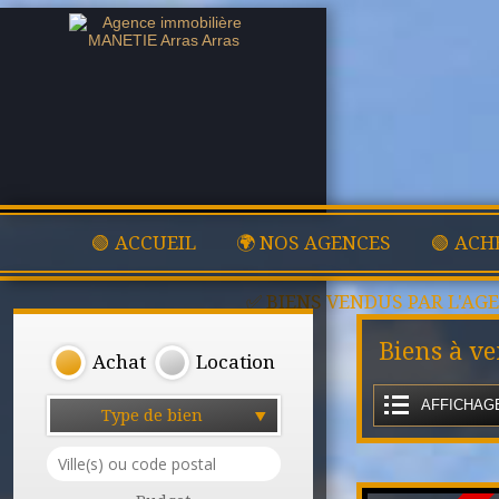
🟢 ACCUEIL
🌍 NOS AGENCES
🟢 ACH
✅ BIENS VENDUS PAR L'AG
Biens à ve
Achat
Location
AFFICHAGE
Type de bien