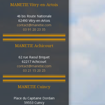
MANETIE Vitry-en-Artois
46 bis Route Nationale
62490
Vitry-en-Artois
contact@manetie.com
03 91 20 23 35
MANETIE Achicourt
62 rue Raoul Briquet
62217
Achicourt
contact@manetie.com
03 21 15 20 25
MANETIE Cuincy
Place du Capitaine Dordain
59553
Cuincy