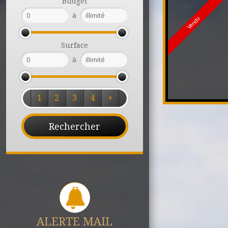
Budget
à
Vendu
Surface
à
1
2
3
4
+
ALERTE MAIL