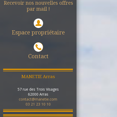
Recevoir nos nouvelles offres
par mail !
Espace propriétaire
Contact
MANETIE Arras
57 rue des Trois Visages
62000
Arras
contact@manetie.com
03 21 23 10 10