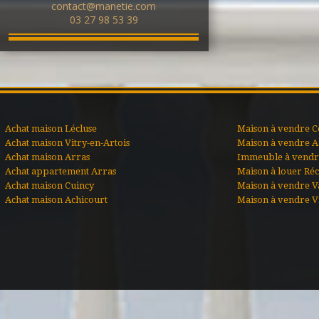
contact@manetie.com
03 27 98 53 39
Achat maison Lécluse
Maison à vendre C
Achat maison Vitry-en-Artois
Maison à vendre A
Achat maison Arras
Immeuble à vendre
Achat appartement Arras
Maison à louer Ré
Achat maison Cuincy
Maison à vendre V
Achat maison Achicourt
Maison à vendre Vi