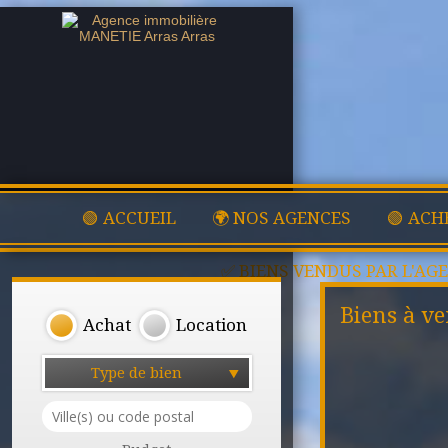
🟢 ACCUEIL
🌍 NOS AGENCES
🟢 ACH
✅ BIENS VENDUS PAR L'AG
Biens à v
Achat
Location
Type de bien