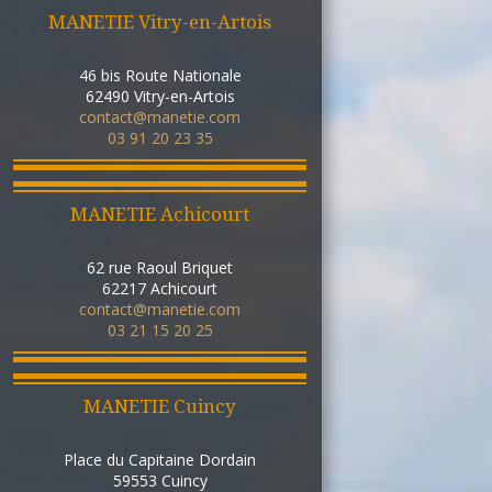
MANETIE Vitry-en-Artois
46 bis Route Nationale
62490
Vitry-en-Artois
contact@manetie.com
03 91 20 23 35
MANETIE Achicourt
62 rue Raoul Briquet
62217
Achicourt
contact@manetie.com
03 21 15 20 25
MANETIE Cuincy
Place du Capitaine Dordain
59553
Cuincy