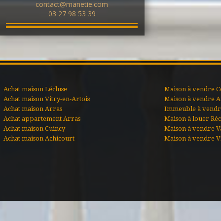
contact@manetie.com
03 27 98 53 39
Achat maison Lécluse
Maison à vendre C
Achat maison Vitry-en-Artois
Maison à vendre A
Achat maison Arras
Immeuble à vendre
Achat appartement Arras
Maison à louer Ré
Achat maison Cuincy
Maison à vendre V
Achat maison Achicourt
Maison à vendre Vi