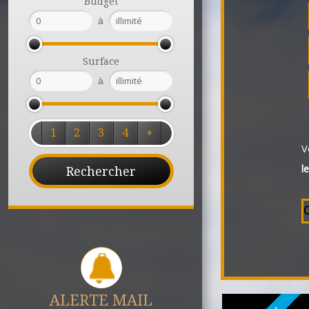
Budget
à
Surface
à
1
2
3
4
+
V
l
C
ALERTE MAIL