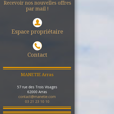
Recevoir nos nouvelles offres
par mail !
Espace propriétaire
Contact
MANETIE Arras
57 rue des Trois Visages
62000
Arras
contact@manetie.com
03 21 23 10 10