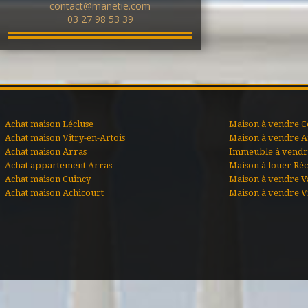
contact@manetie.com
03 27 98 53 39
Achat maison Lécluse
Maison à vendre C
Achat maison Vitry-en-Artois
Maison à vendre A
Achat maison Arras
Immeuble à vendre
Achat appartement Arras
Maison à louer Ré
Achat maison Cuincy
Maison à vendre V
Achat maison Achicourt
Maison à vendre Vi