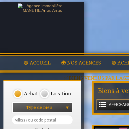
🟢 ACCUEIL
🌍 NOS AGENCES
🟢 ACH
✅ BIENS VENDUS PAR L'AG
Biens à ve
Achat
Location
AFFICHAGE
Type de bien