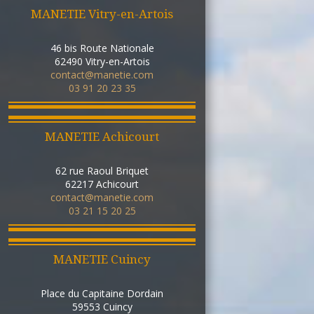
MANETIE Vitry-en-Artois
46 bis Route Nationale
62490
Vitry-en-Artois
contact@manetie.com
03 91 20 23 35
MANETIE Achicourt
62 rue Raoul Briquet
62217
Achicourt
contact@manetie.com
03 21 15 20 25
MANETIE Cuincy
Place du Capitaine Dordain
59553
Cuincy