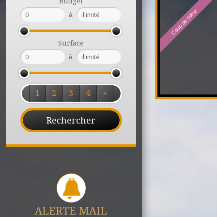
Budget
Coup de cœur
à
Surface
à
1
2
3
4
+
ALERTE MAIL