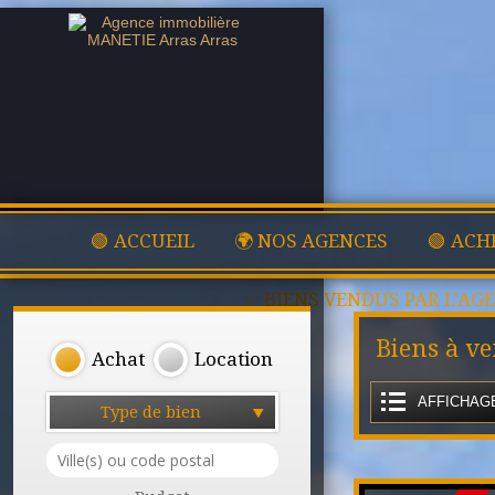
🟢 ACCUEIL
🌍 NOS AGENCES
🟢 ACH
✅ BIENS VENDUS PAR L'AG
Biens à ve
Achat
Location
AFFICHAGE
Type de bien