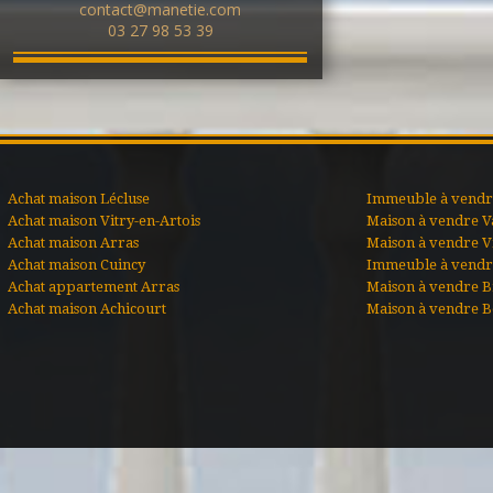
contact@manetie.com
03 27 98 53 39
Achat maison Lécluse
Immeuble à vendre
Achat maison Vitry-en-Artois
Maison à vendre V
Achat maison Arras
Maison à vendre Vi
Achat maison Cuincy
Immeuble à vendr
Achat appartement Arras
Maison à vendre B
Achat maison Achicourt
Maison à vendre B