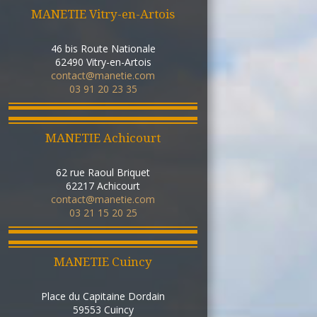
MANETIE Vitry-en-Artois
46 bis Route Nationale
62490
Vitry-en-Artois
contact@manetie.com
03 91 20 23 35
MANETIE Achicourt
62 rue Raoul Briquet
62217
Achicourt
contact@manetie.com
03 21 15 20 25
MANETIE Cuincy
Place du Capitaine Dordain
59553
Cuincy