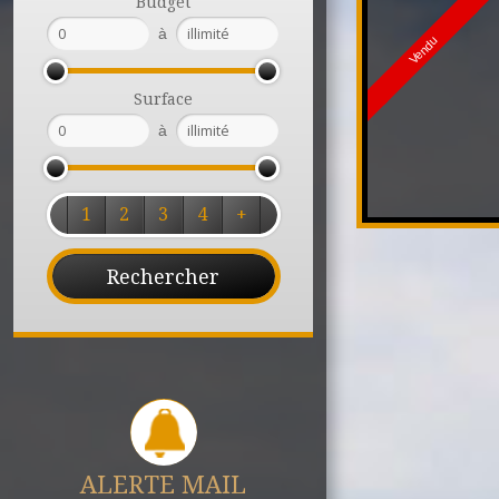
Budget
à
Vendu
Surface
à
1
2
3
4
+
ALERTE MAIL