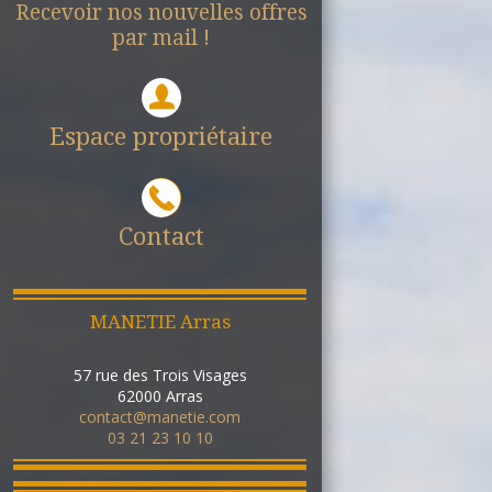
Recevoir nos nouvelles offres
par mail !
Espace propriétaire
Contact
MANETIE Arras
57 rue des Trois Visages
62000
Arras
contact@manetie.com
03 21 23 10 10