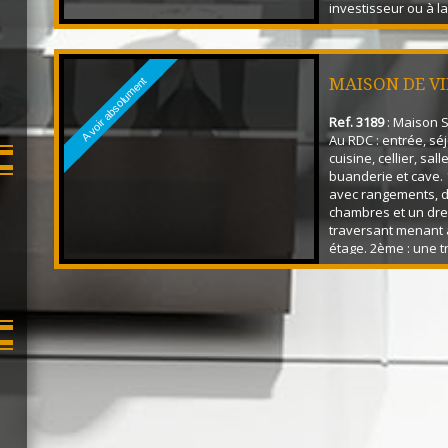
investisseur ou à l
d'un bien alliant ha
activité professionn
ensemble saura ré
nombreux projets. 
MAISON DE VI
A voir absolument
habitation : RDC : e
cuis...
Ref. 3189
: Maison S
Au RDC : entrée, sé
cuisine, cellier, sal
buanderie et cave. 1
avec rangements, 
chambres et un dre
traversant menant
étage. 2ème : une t
chambre, idéale po
adolescent, un bur
suite parentale. Le
récente, Toiture de 
rénovée, Terrasse, 
agréable, C...