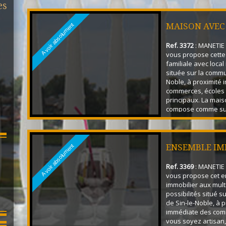
es
buanderie, véranda,
que d'un wc avec l
Vous bénéficierez
MAISON AVEC
A voir absolument
d'un accès direct à 
qu'au garage. Au 1er 
Ref. 3372
: MANETIE 
vous propose cett
familiale avec loca
située sur la commu
Noble, à proximité
commerces, écoles 
principaux. La mais
compose comme suit
d'une entrée, d'un 
cuisine, d'un espac
d'une véranda, d'un
que d'un wc avec l
ENSEMBLE IM
A voir absolument
Vous bénéficierez
d'un ...
Ref. 3369
: MANETIE 
vous propose cet 
immobilier aux mult
possibilités situé 
de Sin-le-Noble, à 
immédiate des com
vous soyez artisan