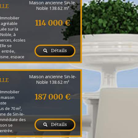
Maison ancienne Sin-le-
LLE
Noble
138.62 m²
Immobilier
114 000 €
 agréable
uée sur la
Noble, à
erces, écoles
Elle se
Détails
 entrée,
isine, espace
 cagibi ainsi
ave-mains.
 également
Maison ancienne Sin-le-
la cour. Au 1er
LLE
Noble
138.62 m²
Immobilier
187 000 €
e maison
aste
us de 70 m²,
ne de Sin-le-
 immédiate des
Détails
ison se
entrée,
pace