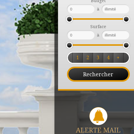
Budget
à
Surface
à
1
2
3
4
+
ALERTE MAIL