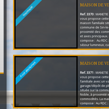
MAISON DE VI
Nouveauté
Ref. 3370
: MANETIE 
vous propose cette
maison familiale sit
commune de Sin-le-
proximité des comm
et axes principaux. 
compose : Au RDC :
séjour lumineux, cu
buanderie, véranda,
que d'un wc avec l
Vous bénéficierez
d'un accès direct à 
MAISON DE VI
A voir absolument
: un palier dessert...
Ref. 3371
: MANETIE 
vous propose cett
familiale avec un v
garage/dépôt de pl
située sur la commu
Noble, à proximité
commodités. La ma
compose : Au RDC : 
séjour, cuisine, es