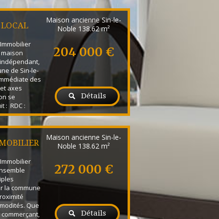
 cagibi ainsi
ave-mains.
Maison ancienne Sin-le-
 également
 LOCAL
Noble
138.62 m²
la cour ainsi
:...
Immobilier
204 000 €
e maison
l indépendant,
ne de Sin-le-
 immédiate des
et axes
Détails
on se
 : RDC :
séjour, d'une
e buanderie,
 cagibi ainsi
Maison ancienne Sin-le-
ave-mains.
MOBILIER
Noble
138.62 m²
 également
Immobilier
272 000 €
ensemble
iples
sur la commune
proximité
modités. Que
Détails
, commerçant,