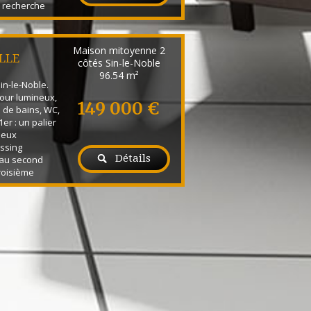
a recherche
bitation et
elle, cet
pondre à de
Maison mitoyenne 2
Partie
LLE
côtés Sin-le-Noble
ntrée, séjour,
96.54 m²
in-le-Noble.
jour lumineux,
149 000 €
le de bains, WC,
er : un palier
deux
ssing
Détails
 au second
roisième
ur un
eau ou une
s + : Chaudière
la cuisine
Jardin