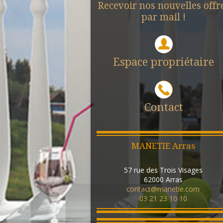
Recevoir nos nouvelles offr
par mail !
Espace propriétaire
Contact
MANETIE Arras
57 rue des Trois Visages
62000
Arras
contact@manetie.com
03 21 23 10 10