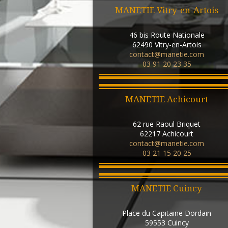
MANETIE Vitry-en-Artois
46 bis Route Nationale
62490
Vitry-en-Artois
contact@manetie.com
03 91 20 23 35
MANETIE Achicourt
62 rue Raoul Briquet
62217
Achicourt
contact@manetie.com
03 21 15 20 25
MANETIE Cuincy
Place du Capitaine Dordain
59553
Cuincy