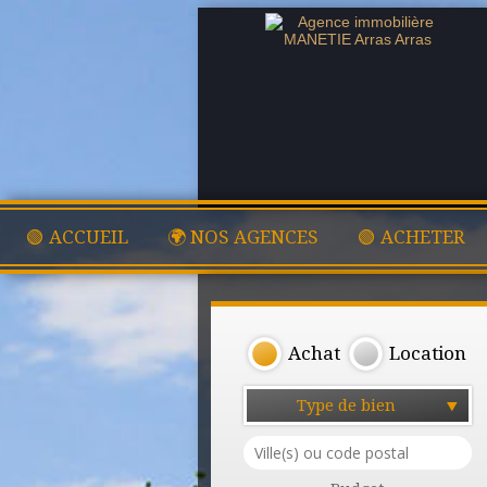
🟢 ACCUEIL
🌍 NOS AGENCES
🟢 ACHETER
Achat
Location
Type de bien