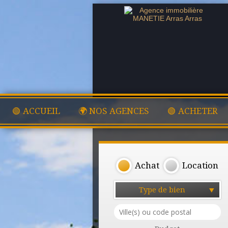
🟢 ACCUEIL
🌍 NOS AGENCES
🟢 ACHETER
Achat
Location
Type de bien