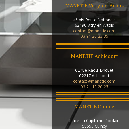
MANETIE Vitry-en-Artois
46 bis Route Nationale
62490
Vitry-en-Artois
contact@manetie.com
03 91 20 23 35
MANETIE Achicourt
62 rue Raoul Briquet
62217
Achicourt
contact@manetie.com
03 21 15 20 25
MANETIE Cuincy
Place du Capitaine Dordain
59553
Cuincy