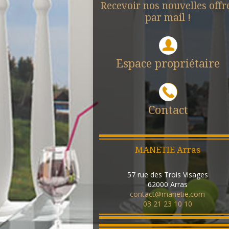
Recevoir nos nouvelles offr
par mail !
Espace propriétaire
Contact
MANETIE Arras
57 rue des Trois Visages
62000
Arras
contact@manetie.com
03 21 23 10 10