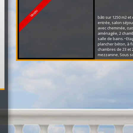
Vendu
bâti sur 1250 m2 e
entrée, salon séjou
avec cheminée, cui
aménagée, 2 chamb
salle de bains.~Etag
plancher béton, à fin
chambres de 23 et 
mezzanine, Sous so
grand jardin sans vi