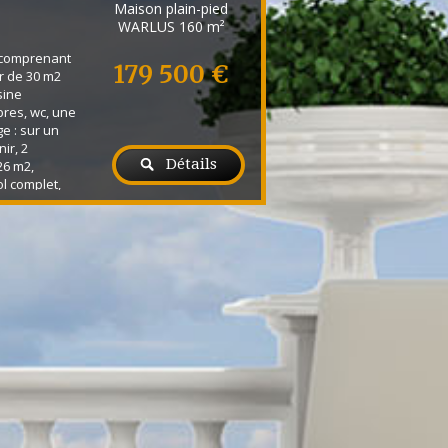
Maison plain-pied
WARLUS
160 m²
t comprenant
179 500 €
r de 30 m2
sine
res, wc, une
e : sur un
ir, 2
Détails
26 m2,
l complet,
s à vis.