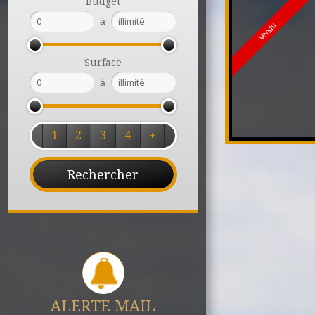
Budget
à
Vendu
Surface
à
1
2
3
4
+
ALERTE MAIL