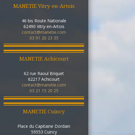
MANETIE Vitry-en-Artois
46 bis Route Nationale
62490
Vitry-en-Artois
contact@manetie.com
03 91 20 23 35
MANETIE Achicourt
62 rue Raoul Briquet
62217
Achicourt
contact@manetie.com
03 21 15 20 25
MANETIE Cuincy
Place du Capitaine Dordain
59553
Cuincy