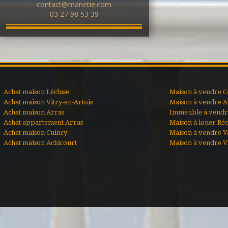
contact@manetie.com
03 27 98 53 39
Achat maison Lécluse
Maison à vendre C
Achat maison Vitry-en-Artois
Maison à vendre A
Achat maison Arras
Immeuble à vendre
Achat appartement Arras
Maison à louer Ré
Achat maison Cuincy
Maison à vendre V
Achat maison Achicourt
Maison à vendre Vi