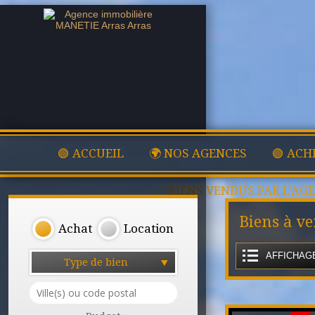
🟢 ACCUEIL
🌍 NOS AGENCES
🟢 ACH
✅ BIENS VENDUS PAR L'AG
Biens à ve
Achat
Location
AFFICHAGE
Type de bien