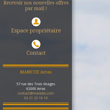
Recevoir nos nouvelles offres
par mail !
Espace propriétaire
Contact
MANETIE Arras
57 rue des Trois Visages
62000
Arras
contact@manetie.com
03 21 23 10 10