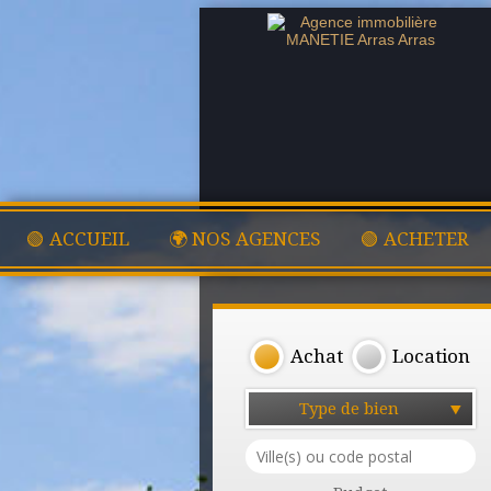
🟢 ACCUEIL
🌍 NOS AGENCES
🟢 ACHETER
Achat
Location
Type de bien