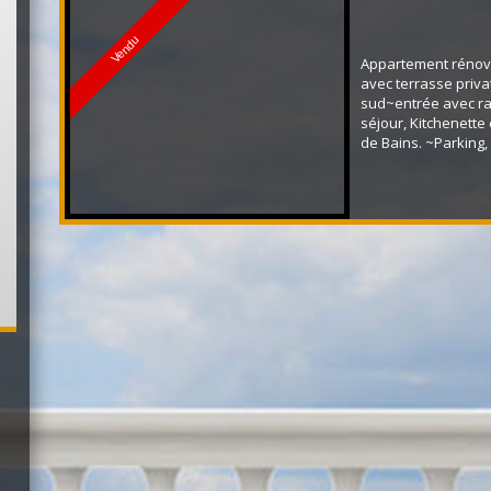
Vendu
Appartement rénov
avec terrasse priv
sud~entrée avec r
séjour, Kitchenette
de Bains. ~Parking, 