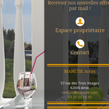
Recevoir nos nouvelles offr
par mail !
Espace propriétaire
Contact
MANETIE Arras
57 rue des Trois Visages
62000
Arras
contact@manetie.com
03 21 23 10 10