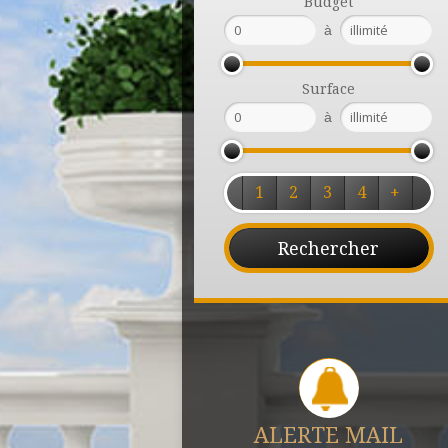
Budget
à
Surface
à
1
2
3
4
+
ALERTE MAIL