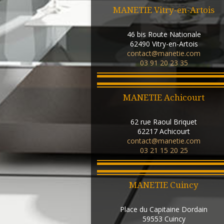
MANETIE Vitry-en-Artois
46 bis Route Nationale
62490
Vitry-en-Artois
contact@manetie.com
03 91 20 23 35
MANETIE Achicourt
62 rue Raoul Briquet
62217
Achicourt
contact@manetie.com
03 21 15 20 25
MANETIE Cuincy
Place du Capitaine Dordain
59553
Cuincy