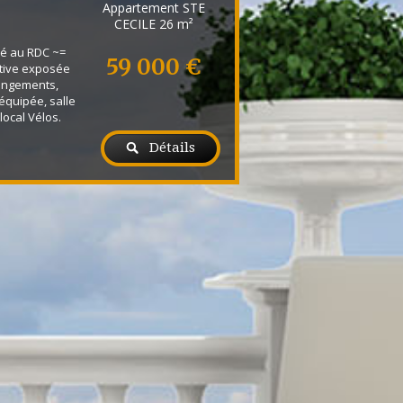
Appartement STE
CECILE
26 m²
é au RDC ~=
59 000 €
ative exposée
angements,
 équipée, salle
local Vélos.
Détails