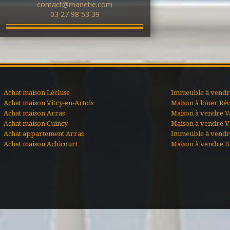
contact@manetie.com
03 27 98 53 39
Achat maison Lécluse
Immeuble à vendre
Achat maison Vitry-en-Artois
Maison à louer Ré
Achat maison Arras
Maison à vendre V
Achat maison Cuincy
Maison à vendre Vi
Achat appartement Arras
Immeuble à vendr
Achat maison Achicourt
Maison à vendre B