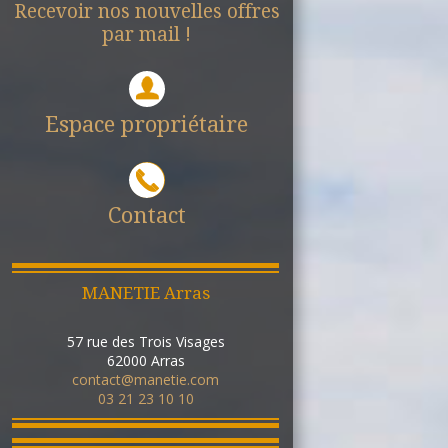
Recevoir nos nouvelles offres
par mail !
Espace propriétaire
Contact
MANETIE Arras
57 rue des Trois Visages
62000
Arras
contact@manetie.com
03 21 23 10 10