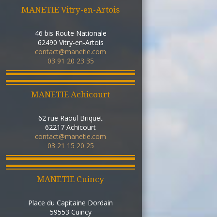
MANETIE Vitry-en-Artois
46 bis Route Nationale
62490
Vitry-en-Artois
contact@manetie.com
03 91 20 23 35
MANETIE Achicourt
62 rue Raoul Briquet
62217
Achicourt
contact@manetie.com
03 21 15 20 25
MANETIE Cuincy
Place du Capitaine Dordain
59553
Cuincy