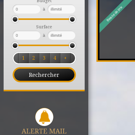
Budget
Baisse de prix
à
Surface
à
1
2
3
4
+
ALERTE MAIL