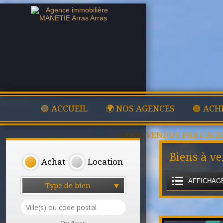
🟢 ACCUEIL
🌍 NOS AGENCES
🟢 ACH
✅ BIENS VENDUS PAR L'AG
Biens à v
Achat
Location
AFFICHAGE
Type de bien