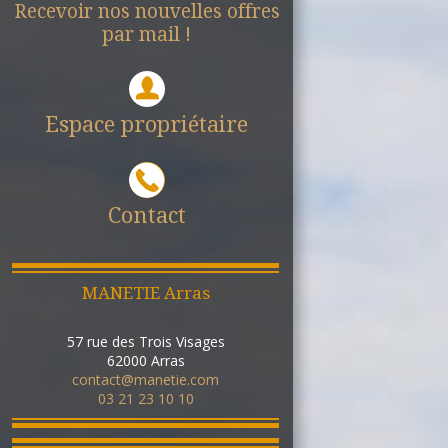
Recevoir nos nouvelles offres
par mail !
Espace propriétaire
Contact
MANETIE Arras
57 rue des Trois Visages
62000
Arras
contact@manetie.com
03 21 23 10 10