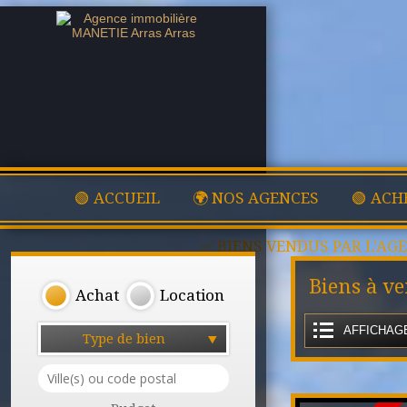
🟢 ACCUEIL
🌍 NOS AGENCES
🟢 ACH
✅ BIENS VENDUS PAR L'AG
Biens à v
Achat
Location
AFFICHAGE
Type de bien