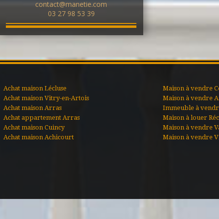
contact@manetie.com
03 27 98 53 39
Achat maison Lécluse
Maison à vendre C
Achat maison Vitry-en-Artois
Maison à vendre A
Achat maison Arras
Immeuble à vendre
Achat appartement Arras
Maison à louer Ré
Achat maison Cuincy
Maison à vendre V
Achat maison Achicourt
Maison à vendre Vi