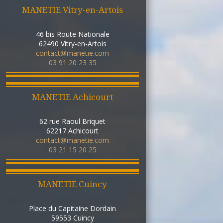
MANETIE Vitry-en-Artois
46 bis Route Nationale
62490
Vitry-en-Artois
contact@manetie.com
03 91 20 23 35
MANETIE Achicourt
62 rue Raoul Briquet
62217
Achicourt
contact@manetie.com
03 21 15 20 25
MANETIE Cuincy
Place du Capitaine Dordain
59553
Cuincy