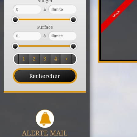
Budget
à
Vendu
Surface
à
1
2
3
4
+
ALERTE MAIL