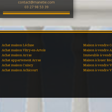
contact@manetie.com
03 27 98 53 39
Achat maison Lécluse
Maison à vendre C
Achat maison Vitry-en-Artois
Maison à vendre A
Achat maison Arras
Immeuble à vendre
Achat appartement Arras
Maison à louer Ré
Achat maison Cuincy
Maison à vendre V
Achat maison Achicourt
Maison à vendre Vi