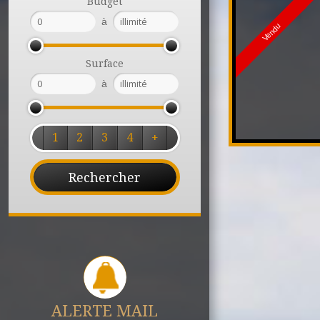
Budget
à
Vendu
Surface
à
1
2
3
4
+
ALERTE MAIL