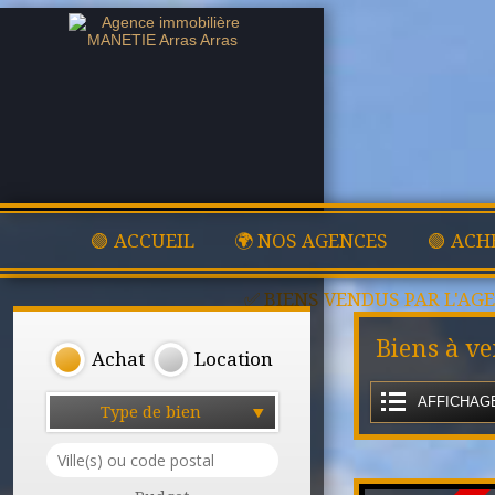
🟢 ACCUEIL
🌍 NOS AGENCES
🟢 ACH
✅ BIENS VENDUS PAR L'AG
Biens à ve
Achat
Location
AFFICHAGE
Type de bien