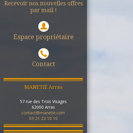
Recevoir nos nouvelles offres
par mail !
Espace propriétaire
Contact
MANETIE Arras
57 rue des Trois Visages
62000
Arras
contact@manetie.com
03 21 23 10 10