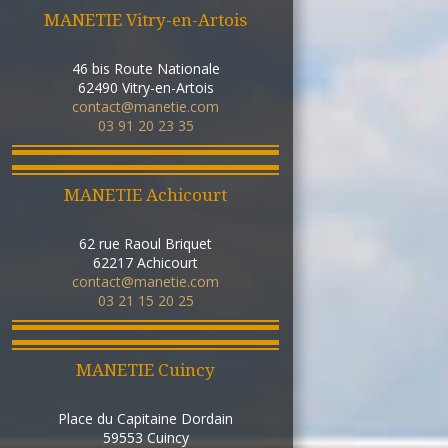
MANETIE Vitry-en-Artois
46 bis Route Nationale
62490
Vitry-en-Artois
contact@manetie.com
03 91 20 23 35
MANETIE Achicourt
62 rue Raoul Briquet
62217
Achicourt
contact@manetie.com
03 21 15 20 25
MANETIE Cuincy
Place du Capitaine Dordain
59553
Cuincy