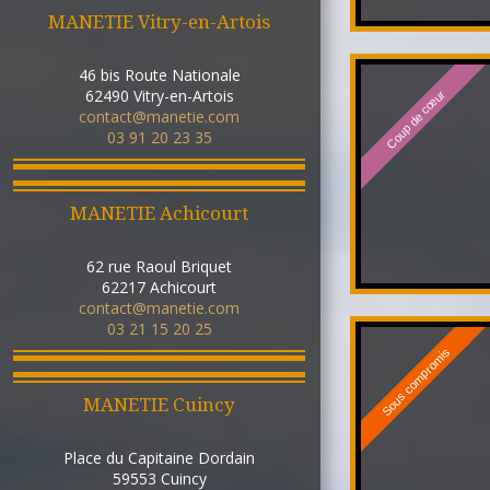
MANETIE Vitry-en-Artois
46 bis Route Nationale
62490
Vitry-en-Artois
Coup de cœur
contact@manetie.com
03 91 20 23 35
MANETIE Achicourt
62 rue Raoul Briquet
62217
Achicourt
contact@manetie.com
03 21 15 20 25
Sous compromis
MANETIE Cuincy
Place du Capitaine Dordain
59553
Cuincy