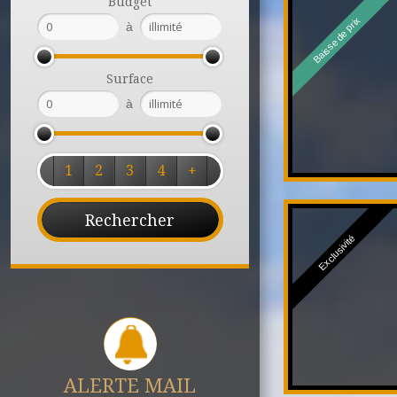
Budget
Baisse de prix
à
Surface
à
1
2
3
4
+
Exclusivité
ALERTE MAIL