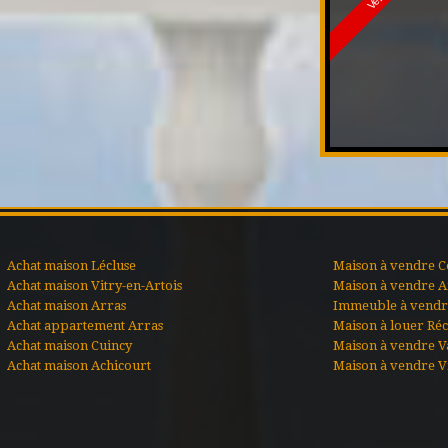
Achat maison Lécluse
Maison à vendre C
Achat maison Vitry-en-Artois
Maison à vendre A
Achat maison Arras
Immeuble à vendre
Achat appartement Arras
Maison à louer Ré
Achat maison Cuincy
Maison à vendre V
Achat maison Achicourt
Maison à vendre Vi