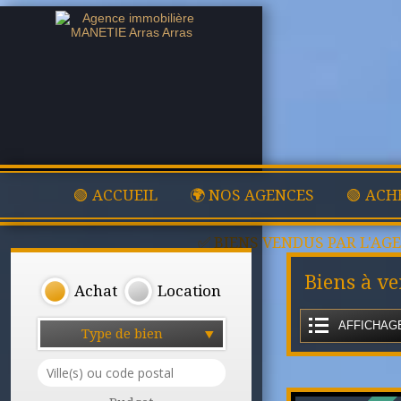
🟢 ACCUEIL
🌍 NOS AGENCES
🟢 ACH
✅ BIENS VENDUS PAR L'AG
Biens à ve
Achat
Location
AFFICHAGE
Type de bien