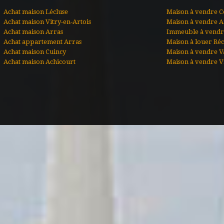
Achat maison Lécluse
Maison à vendre C
Achat maison Vitry-en-Artois
Maison à vendre A
Achat maison Arras
Immeuble à vendre
Achat appartement Arras
Maison à louer Ré
Achat maison Cuincy
Maison à vendre V
Achat maison Achicourt
Maison à vendre Vi