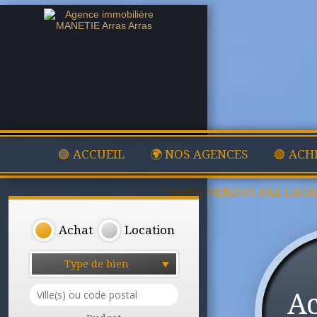
🟢 ACCUEIL
🌍 NOS AGENCES
🟢 ACH
✅ BIENS VENDUS PAR L'AG
Achat
Location
Type de bien
A