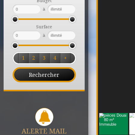
Budget
à
Surface
à
1
2
3
4
+
ALERTE MAIL