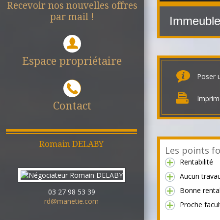
Recevoir nos nouvelles offres
par mail !
Immeuble
Espace propriétaire
Poser 
Imprim
Contact
Romain
DELABY
Les points fo
Rentabilité
Aucun trava
Bonne rentab
03 27 98 53 39
rd@manetie.com
Proche facul