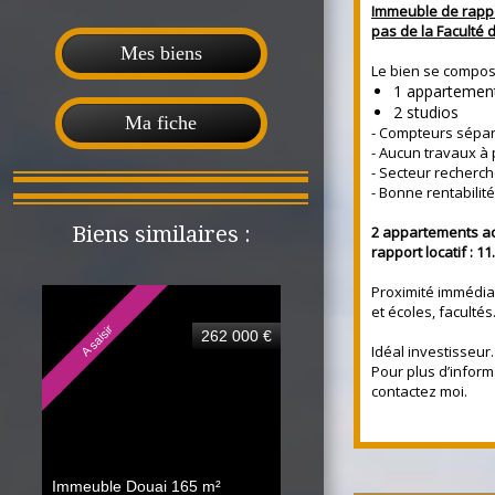
Immeuble de rappo
pas de la Faculté 
Mes biens
Le bien se compos
1 appartemen
2 studios
Ma fiche
- Compteurs sépa
- Aucun travaux à 
- Secteur recherch
- Bonne rentabilité
Biens similaires :
2 appartements act
rapport locatif : 11
Proximité immédia
et écoles, facultés
A saisir
262 000 €
Idéal investisseur.
Pour plus d’inform
contactez moi.
Immeuble Douai
165 m²