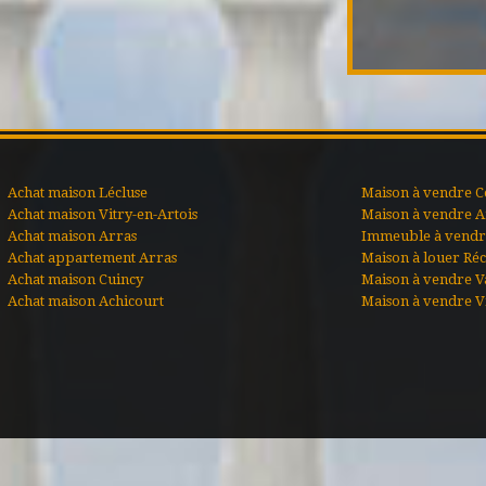
Achat maison Lécluse
Maison à vendre C
Achat maison Vitry-en-Artois
Maison à vendre A
Achat maison Arras
Immeuble à vendre
Achat appartement Arras
Maison à louer Ré
Achat maison Cuincy
Maison à vendre V
Achat maison Achicourt
Maison à vendre Vi