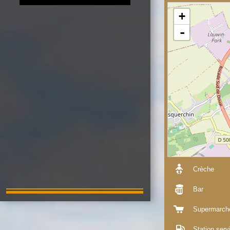
+
-
Crèche
Bar
Supermarch
Station serv