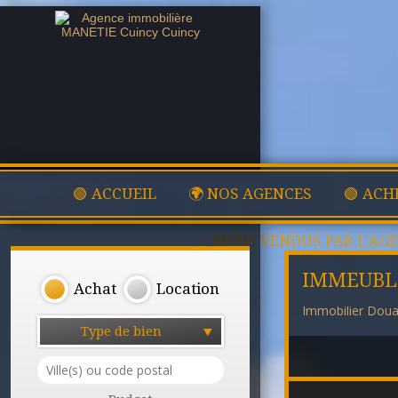
🟢 ACCUEIL
🌍 NOS AGENCES
🟢 ACH
✅ BIENS VENDUS PAR L'AG
IMMEUBL
Achat
Location
Immobilier Doua
Type de bien