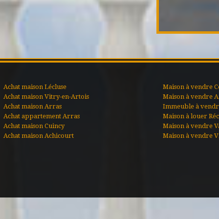
Achat maison Lécluse
Maison à vendre C
Achat maison Vitry-en-Artois
Maison à vendre A
Achat maison Arras
Immeuble à vendre
Achat appartement Arras
Maison à louer Ré
Achat maison Cuincy
Maison à vendre V
Achat maison Achicourt
Maison à vendre Vi