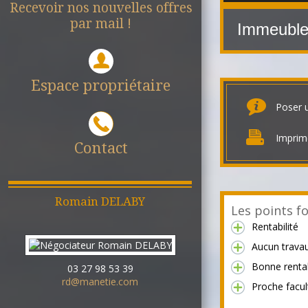
Recevoir nos nouvelles offres
par mail !
Immeuble
Espace propriétaire
Poser 
Imprim
Contact
Romain
DELABY
Les points fo
Rentabilité
Aucun trava
Bonne rentab
03 27 98 53 39
rd@manetie.com
Proche facul