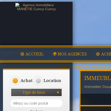
🟢 ACCUEIL
🌍 NOS AGENCES
🟢 ACH
✅ BIENS VENDUS PAR L'AG
IMMEUBL
Achat
Location
Immobilier Doua
Type de bien