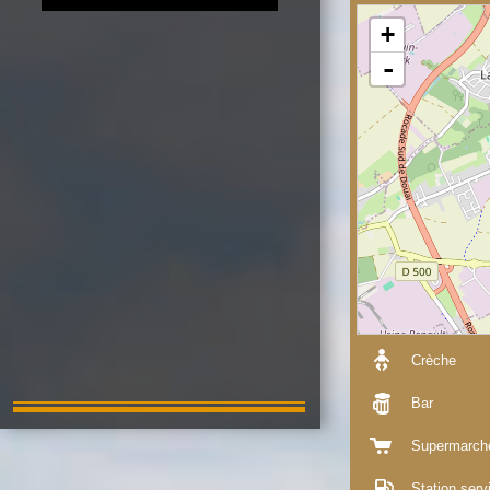
+
-
Crèche
Bar
Supermarch
Station serv