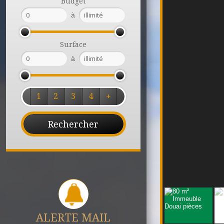
Budget
à
Surface
à
1
2
3
4
+
ALERTE MAIL