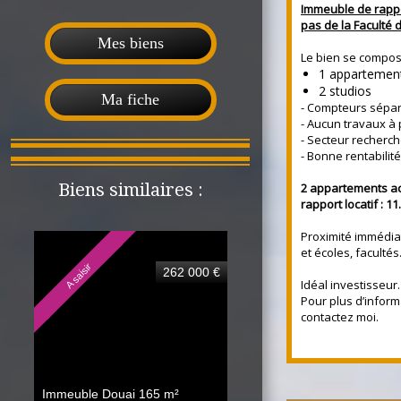
Immeuble de rappo
pas de la Faculté 
Mes biens
Le bien se compos
1 appartemen
2 studios
Ma fiche
- Compteurs sépa
- Aucun travaux à 
- Secteur recherch
- Bonne rentabilité
Biens similaires :
2 appartements act
rapport locatif : 11
Proximité immédia
et écoles, facultés
A saisir
262 000 €
Idéal investisseur.
Pour plus d’inform
contactez moi.
Immeuble Douai
165 m²