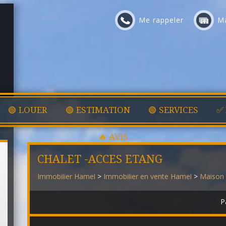
Me rappeler
Ma
🟢 LOUER
🟢 ESTIMATION
🟢 SERVICES
✅
🔥 AVIS
CHALET -ACCES ETANG
Immobilier Hamel
>
Immobilier en vente Hamel
>
Maison 
P