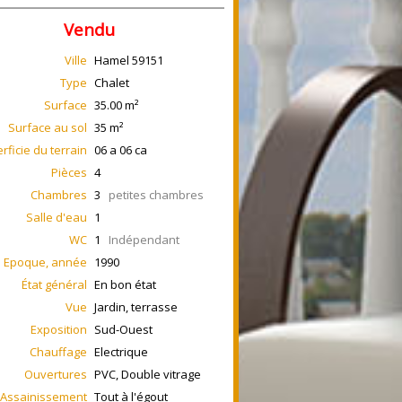
Vendu
Ville
Hamel
59151
Type
Chalet
Surface
35.00
m²
Surface au sol
35
m²
rficie du terrain
06 a 06 ca
Pièces
4
Chambres
3
petites chambres
Salle d'eau
1
WC
1
Indépendant
Epoque, année
1990
État général
En bon état
Vue
Jardin, terrasse
Exposition
Sud-Ouest
Chauffage
Electrique
Ouvertures
PVC, Double vitrage
Assainissement
Tout à l'égout