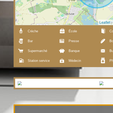
Leaflet
|
Crèche
École
Co
Bar
Presse
Bo
Supermarché
Banque
Bu
Station service
Médecin
Ph