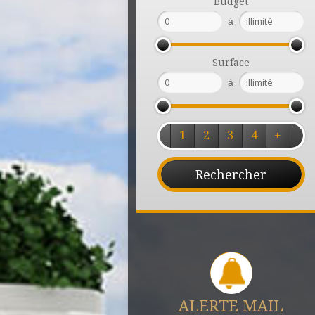
Budget
à
Surface
à
1
2
3
4
+
ALERTE MAIL