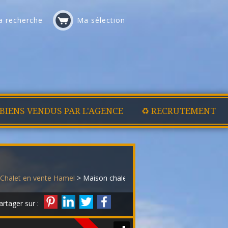
 recherche
Ma sélection
 BIENS VENDUS PAR L'AGENCE
♻️ RECRUTEMENT
Chalet en vente Hamel
> Maison chalet VM7875
artager sur :