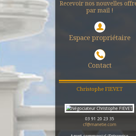
Recevoir nos nouvelles offr
par mail !
Espace propriétaire
Contact
Christophe
FIEVET
03 91 20 23 35
cf@manetie.com
Agent commercial (Entreprise