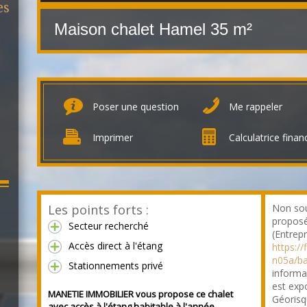
es
Maison chalet Hamel
35 m²
Poser une question
Me rappeler
Imprimer
Calculatrice finan
Les points forts :
Non sou
proposé
Secteur recherché
(Entrepr
Accès direct à l'étang
https:/
n05a/b
Stationnements privé
informa
est expo
MANETIE IMMOBILIER vous propose ce chalet
Géorisq
avec accès à l'étang habitable à l'année.