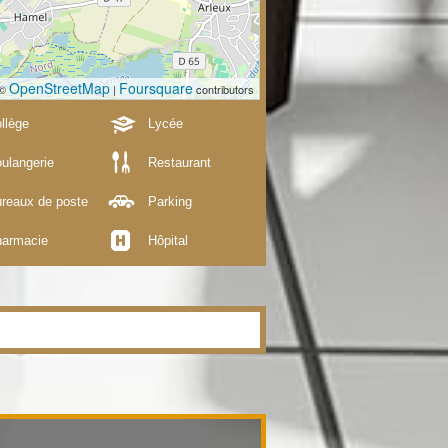
OpenStreetMap
Foursquare
 ©
|
contributors
llège
Lycée
ulangerie
Restaurant
reaux de poste
Parking
armacie
Hôpital