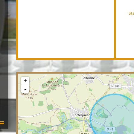
St
+
-