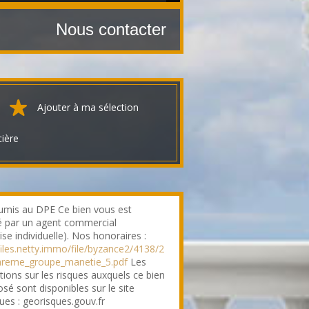
Nous contacter
Ajouter à ma sélection
cière
mis au DPE Ce bien vous est
 par un agent commercial
ise individuelle). Nos honoraires :
/files.netty.immo/file/byzance2/4138/2
areme_groupe_manetie_5.pdf
Les
tions sur les risques auxquels ce bien
sé sont disponibles sur le site
ues : georisques.gouv.fr