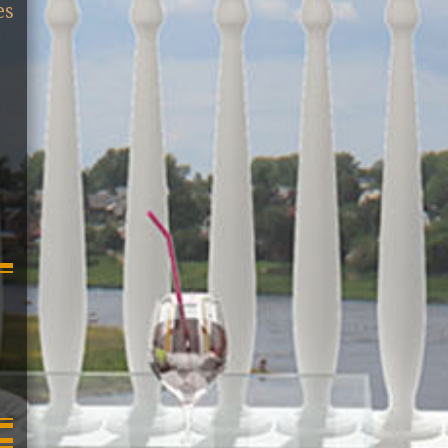
es
été rénové ces 2 d
années : double vitr
bac acier, isolatio
électrique. Le ...