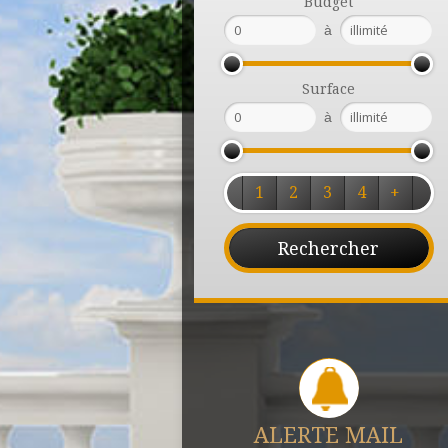
Budget
à
Surface
à
1
2
3
4
+
ALERTE MAIL