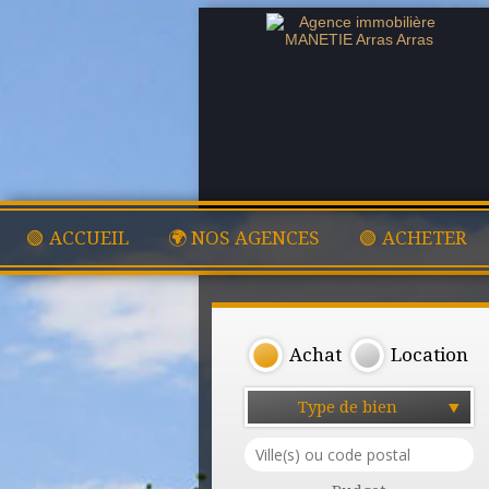
🟢 ACCUEIL
🌍 NOS AGENCES
🟢 ACHETER
Achat
Location
Type de bien