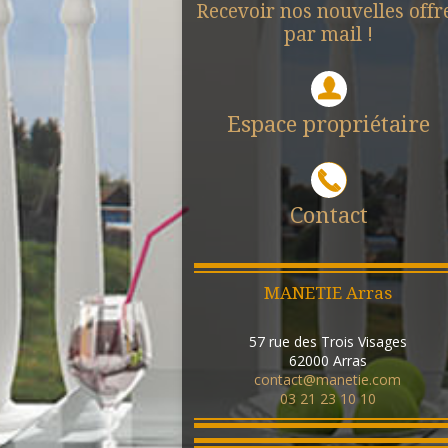
Recevoir nos nouvelles offr
par mail !
Espace propriétaire
Contact
MANETIE Arras
57 rue des Trois Visages
62000
Arras
contact@manetie.com
03 21 23 10 10