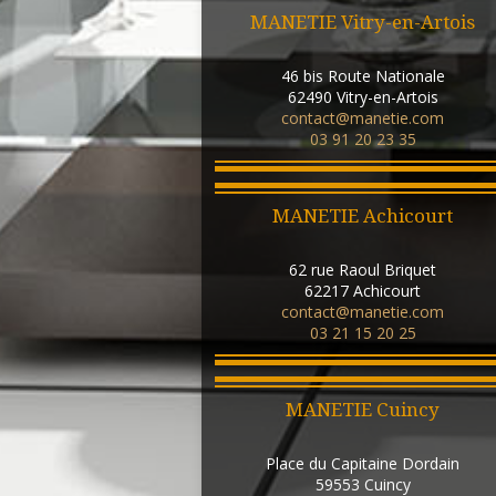
MANETIE Vitry-en-Artois
46 bis Route Nationale
62490
Vitry-en-Artois
contact@manetie.com
03 91 20 23 35
MANETIE Achicourt
62 rue Raoul Briquet
62217
Achicourt
contact@manetie.com
03 21 15 20 25
MANETIE Cuincy
Place du Capitaine Dordain
59553
Cuincy