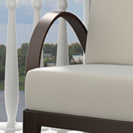
ernières
age, toiture
n, VMC, cumulus