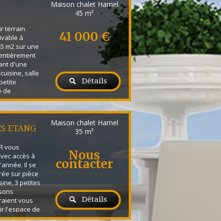
Maison chalet Hamel
45 m²
r terrain
41 000 €
ivable à
45 m2 sur une
 entièrement
ant d'une
cuisine, salle
Détails
petite
é de
icules, accès
bout de la
rage et toiture
Maison chalet Hamel
ct à l'étang au
ES ETANG
35 m²
Re...
R vous
Nous
avec accès à
contacter
'année. Il se
ée sur pièce
sine, 3 petites
isons
Détails
raient vous
r l'espace de
 Le chalet a