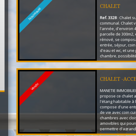
CHALET
Nouveauté
Ref. 3328
: Chalet su
communal. Chalet v
l'année, d'environ 
parcelle de 300m2,
rénové, se compos
entrée, séjour, coin 
d'eau et wc, et une 
chambre, possibilit
stationner deux véh
direct à l'étang au 
parcelle. Double vit
bac acier accès dire
CHALET -ACC
bout de la parcelle. 
Vendu
MANETIE IMMOBILIE
propose ce chalet 
l'étang habitable à l
compose d'une entr
de vie avec coin cui
chambres avec clo
amovibles qui pour
permettre d'agrandi
vie, salle d'eau, wc.