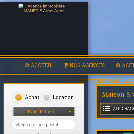
🟢 ACCUEIL
🌍 NOS AGENCES
🟢 ACH
✅ BIENS VENDUS PAR L'AG
Maison à 
Achat
Location
AFFICHAGE
Type de bien