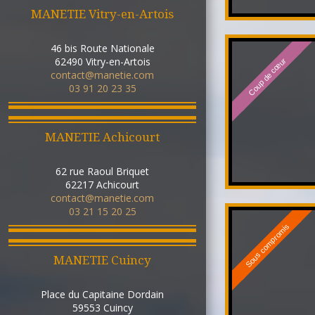
MANETIE Vitry-en-Artois
46 bis Route Nationale
62490
Vitry-en-Artois
Coup de cœur
contact@manetie.com
03 91 20 23 35
MANETIE Achicourt
62 rue Raoul Briquet
62217
Achicourt
contact@manetie.com
03 21 15 20 25
Sous compromis
MANETIE Cuincy
Place du Capitaine Dordain
59553
Cuincy