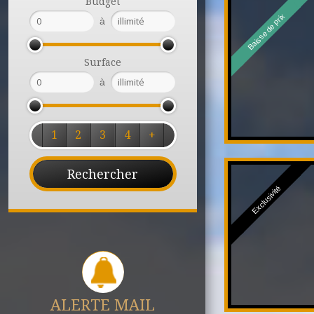
Budget
Baisse de prix
à
Surface
à
1
2
3
4
+
Exclusivité
ALERTE MAIL