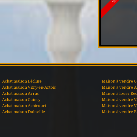
Achat maison Lécluse
Maison à vendre C
Achat maison Vitry-en-Artois
Maison à vendre A
Achat maison Arras
Maison à louer Ré
Achat maison Cuincy
Maison à vendre V
Achat maison Achicourt
Maison à vendre Vi
Achat maison Dainville
Maison à vendre B