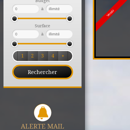
Budget
à
Vendu
Surface
à
1
2
3
4
+
ALERTE MAIL