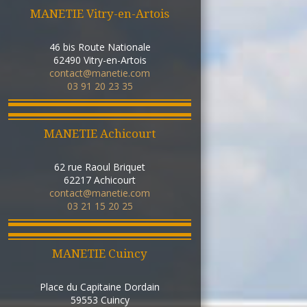
MANETIE Vitry-en-Artois
46 bis Route Nationale
62490
Vitry-en-Artois
contact@manetie.com
03 91 20 23 35
MANETIE Achicourt
62 rue Raoul Briquet
62217
Achicourt
contact@manetie.com
03 21 15 20 25
MANETIE Cuincy
Place du Capitaine Dordain
59553
Cuincy