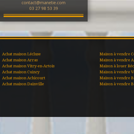
contact@manetie.com
03 27 98 53 39
Achat maison Lécluse
Maison à vendre C
Achat maison Arras
Maison à vendre A
Achat maison Vitry-en-Artois
Maison à louer Ré
Achat maison Cuincy
Maison à vendre V
Achat maison Achicourt
Maison à vendre B
Achat maison Dainville
Maison à vendre B