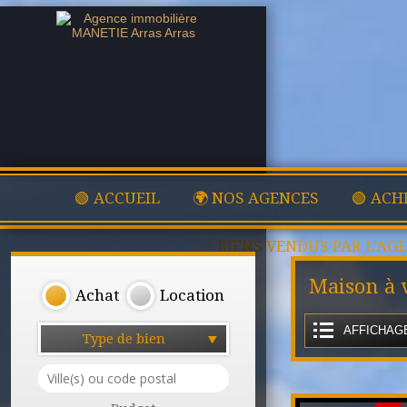
🟢 ACCUEIL
🌍 NOS AGENCES
🟢 ACH
✅ BIENS VENDUS PAR L'AG
Maison à 
Achat
Location
AFFICHAGE
Type de bien