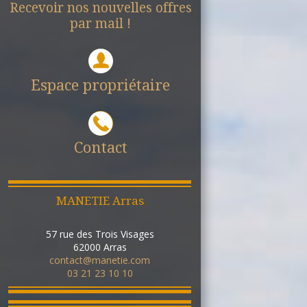
Recevoir nos nouvelles offres
par mail !
Espace propriétaire
Contact
MANETIE Arras
57 rue des Trois Visages
62000
Arras
contact@manetie.com
03 21 23 10 10