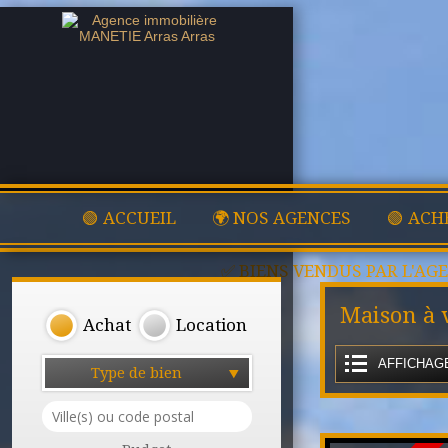
🟢 ACCUEIL
🌍 NOS AGENCES
🟢 ACH
✅ BIENS VENDUS PAR L'AG
Maison à 
Achat
Location
AFFICHAGE
Type de bien