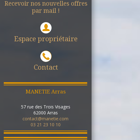
Recevoir nos nouvelles offres
par mail !
Espace propriétaire
Contact
MANETIE Arras
57 rue des Trois Visages
62000
Arras
contact@manetie.com
03 21 23 10 10