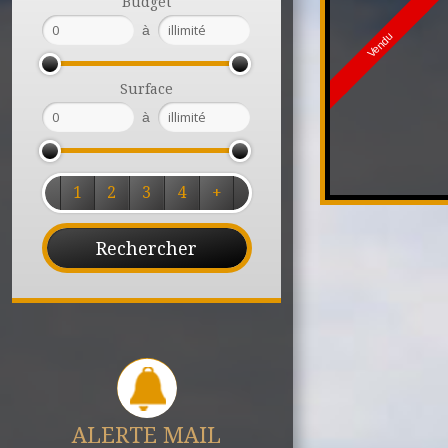
Budget
à
Vendu
Surface
à
1
2
3
4
+
ALERTE MAIL