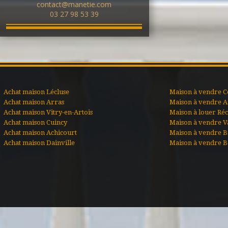
contact@manetie.com
03 27 98 53 39
Achat maison Lécluse
Maison à vendre C
Achat maison Arras
Maison à vendre A
Achat maison Vitry-en-Artois
Maison à louer Ré
Achat maison Cuincy
Maison à vendre V
Achat maison Achicourt
Maison à vendre B
Achat maison Dainville
Maison à vendre B