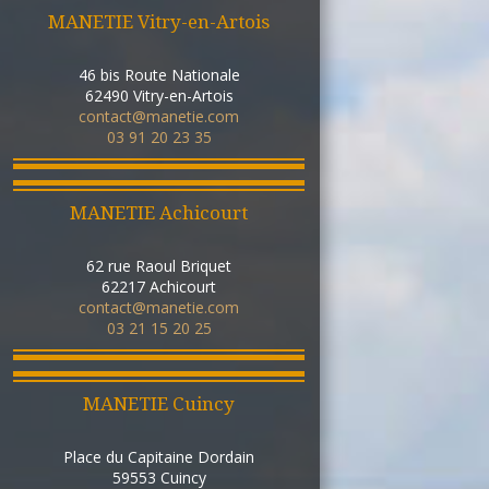
MANETIE Vitry-en-Artois
46 bis Route Nationale
62490
Vitry-en-Artois
contact@manetie.com
03 91 20 23 35
MANETIE Achicourt
62 rue Raoul Briquet
62217
Achicourt
contact@manetie.com
03 21 15 20 25
MANETIE Cuincy
Place du Capitaine Dordain
59553
Cuincy