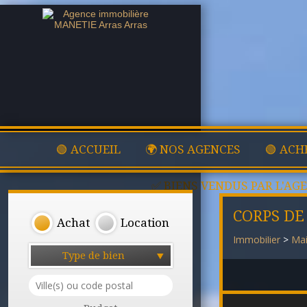
🟢 ACCUEIL
🌍 NOS AGENCES
🟢 ACH
✅ BIENS VENDUS PAR L'AG
CORPS DE
Achat
Location
Immobilier
>
Mai
Type de bien