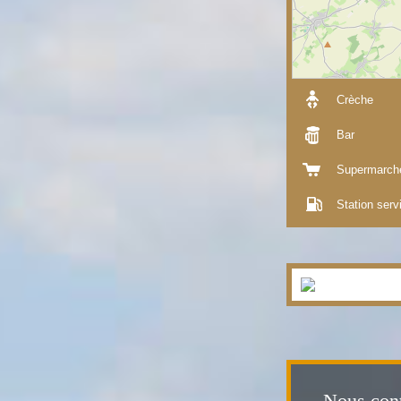
Crèche
Bar
Supermarch
Station serv
Nous cont