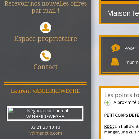
Recevoir nos nouvelles offres
par mail !
Maison f
Espace propriétaire
Poser 
Imprim
Contact
Laurent
VANHERREWEGHE
Les points fo
A proximité 
PETIT CORPS DE F
RDC :
Un hall d'ent
03 21 23 10 10
manger, une cuisin
lv@manetie.com