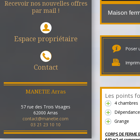
Recevoir nos nouvelles offres
par mail !
Maison fer
Espace propriétaire
Poser 
Imprim
Contact
MANETIE Arras
Les points fo
4 chambres
57 rue des Trois Visages
Dépendance
62000
Arras
contact@manetie.com
Grange
03 21 23 10 10
CORPS DE FERME E
640 m2 et compren