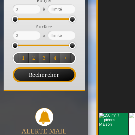
Budget
à
Surface
à
1
2
3
4
+
ALERTE MAIL