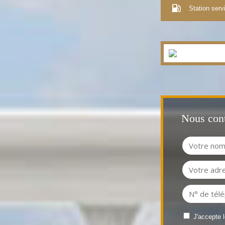
Station serv
Nous cont
J'accepte 