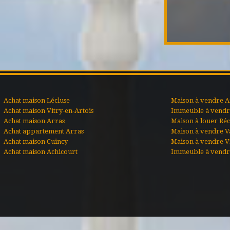
Achat maison Lécluse
Maison à vendre A
Achat maison Vitry-en-Artois
Immeuble à vendre
Achat maison Arras
Maison à louer Ré
Achat appartement Arras
Maison à vendre V
Achat maison Cuincy
Maison à vendre Vi
Achat maison Achicourt
Immeuble à vendr