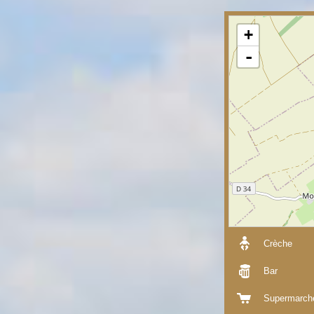
+
-
Crèche
Bar
Supermarch