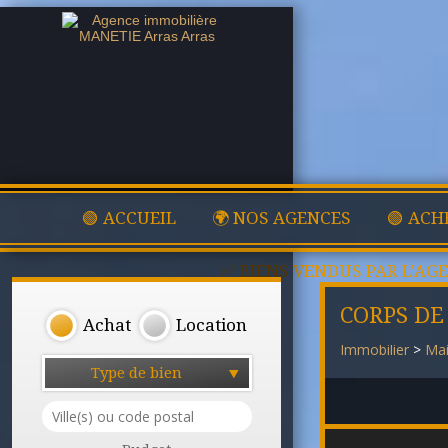
🟢 ACCUEIL
🌍 NOS AGENCES
🟢 ACH
✅ BIENS VENDUS PAR L'AG
CORPS DE
Achat
Location
Immobilier
>
Mai
Type de bien