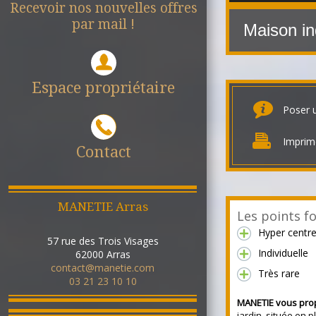
Recevoir nos nouvelles offres
par mail !
Maison in
Espace propriétaire
Poser 
Imprim
Contact
MANETIE Arras
Les points fo
Hyper centr
57 rue des Trois Visages
Individuelle
62000
Arras
contact@manetie.com
Très rare
03 21 23 10 10
MANETIE vous pro
jardin, située en p