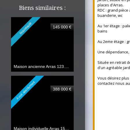
places d'Arras.
Biens similaires :
RDC : grand pièce 
buanderie, wc
Nouveauté
Au 1er étage : pal
145 000 €
bains
Au 2eme étage : g
Une dépendance, 
Située en retrait d
Maison ancienne Arras
123.80 m²
d'un agréable jard
Vous désirez plus
A voir absolument
contactez nous au 
388 000 €
Maison individuelle Arras
150 m²