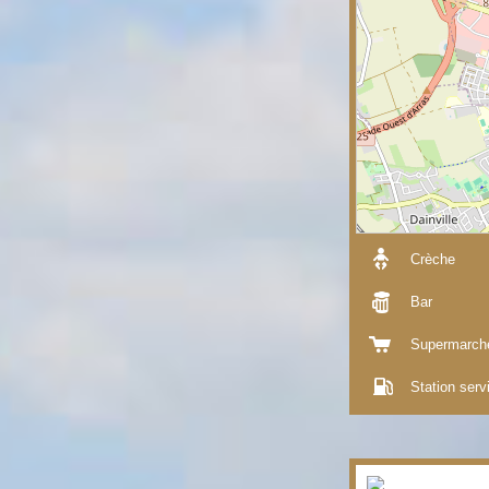
Crèche
Bar
Supermarch
Station serv