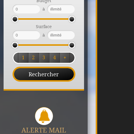
Budget
à
Surface
à
1
2
3
4
+
ALERTE MAIL