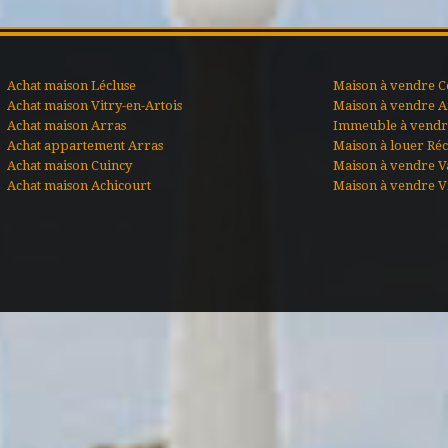
Achat maison Lécluse
Maison à vendre C
Achat maison Vitry-en-Artois
Maison à vendre A
Achat maison Arras
Immeuble à vendre
Achat appartement Arras
Maison à louer Ré
Achat maison Cuincy
Maison à vendre V
Achat maison Achicourt
Maison à vendre Vi