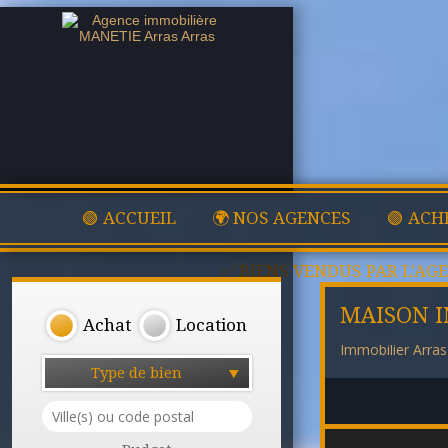
🟢 ACCUEIL
🌍 NOS AGENCES
🟢 ACH
✅ BIENS VENDUS PAR L'AG
MAISON I
Achat
Location
Immobilier Arras
Type de bien