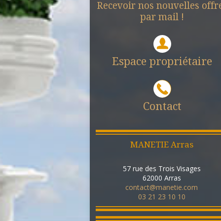
Recevoir nos nouvelles offr
par mail !
Espace propriétaire
Contact
MANETIE Arras
57 rue des Trois Visages
62000
Arras
contact@manetie.com
03 21 23 10 10