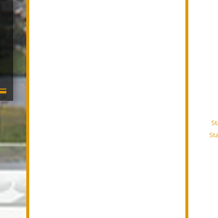
St
St