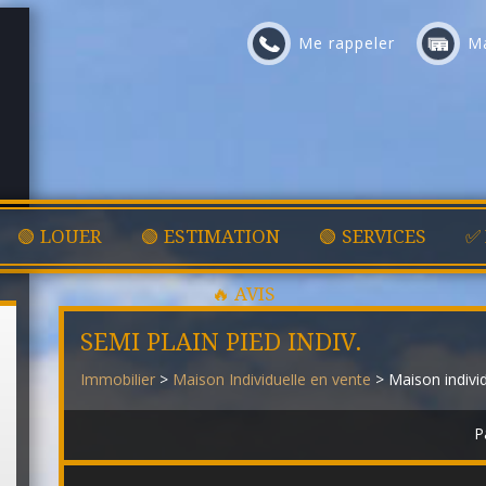
Me rappeler
Ma
🟢 LOUER
🟢 ESTIMATION
🟢 SERVICES
✅
🔥 AVIS
SEMI PLAIN PIED INDIV.
Immobilier
>
Maison Individuelle en vente
> Maison indivi
P