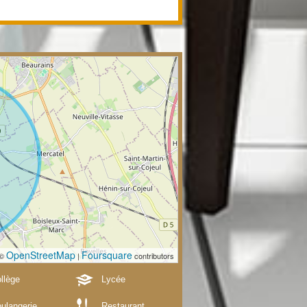
OpenStreetMap
Foursquare
 ©
|
contributors
llège
Lycée
ulangerie
Restaurant