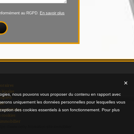
conformément au RGPD.
En savoir plus
✕
oraires
 légales
nologies, nous pouvons vous proposer du contenu en rapport avec
mplète
utiliserons uniquement les données personnelles pour lesquelles vous
ite
ropriétaire
xception des cookies essentiels à son fonctionnement. Pour plus
s cookies
 immobilier