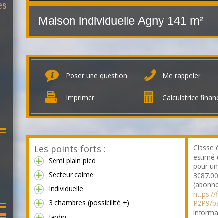
es
Maison individuelle Agny
141 m²
Poser une question
Me rappeler
Imprimer
Calculatrice finan
Les points forts :
Classe 
estimé 
Semi plain pied
pour un
Secteur calme
3087.00
(abonne
Individuelle
https:/
3 chambres (possibilité +)
P2P9/b
informa
Jardin