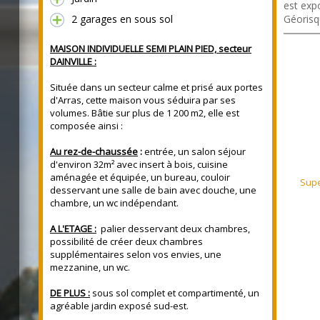
est expo
2 garages en sous sol
Géorisq
MAISON INDIVIDUELLE SEMI PLAIN PIED, secteur
DAINVILLE :
Située dans un secteur calme et prisé aux portes
d'Arras, cette maison vous séduira par ses
volumes. Bâtie sur plus de 1 200 m2, elle est
composée ainsi :
Au rez-de-chaussée
:
entrée, un salon séjour
d'environ 32m² avec insert à bois, cuisine
aménagée et équipée, un bureau, couloir
Supe
125 m²
desservant une salle de bain avec douche, une
chambre, un wc indépendant.
A L'ETAGE :
palier desservant deux chambres,
possibilité de créer deux chambres
supplémentaires selon vos envies, une
mezzanine, un wc.
DE PLUS :
sous sol complet et compartimenté, un
agréable jardin exposé sud-est.