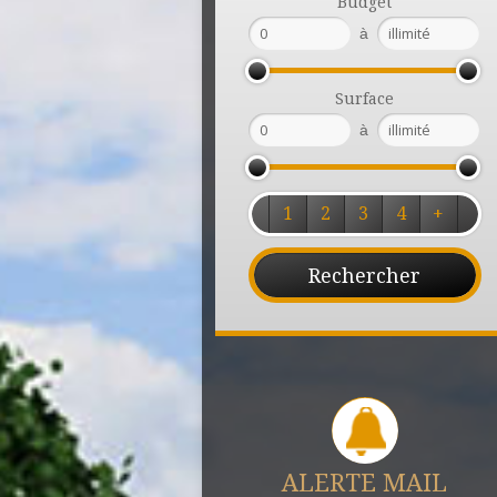
Budget
à
Surface
à
1
2
3
4
+
ALERTE MAIL