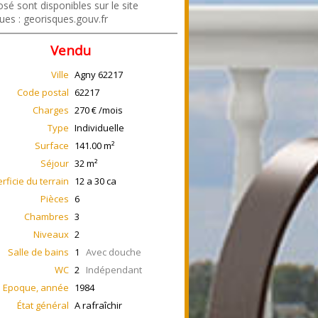
sé sont disponibles sur le site
ues : georisques.gouv.fr
Vendu
Ville
Agny
62217
Code postal
62217
Charges
270 € /mois
Type
Individuelle
Surface
141.00
m²
Séjour
32
m²
rficie du terrain
12 a 30 ca
Pièces
6
Chambres
3
Niveaux
2
Salle de bains
1
Avec douche
WC
2
Indépendant
Epoque, année
1984
État général
A rafraîchir