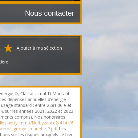
Nous contacter
Ajouter à ma sélection
cière
énergie D, Classe climat D Montant
des dépenses annuelles d'énergie
 usage standard : entre 2281.00 € et
 € sur les années 2021, 2022 et 2023
ments compris). Nos honoraires :
/files.netty.immo/file/byzance2/4141/6
areme_groupe_manetie_7.pdf
Les
tions sur les risques auxquels ce bien