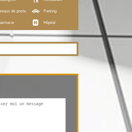
reaux de poste
Parking
armacie
Hôpital