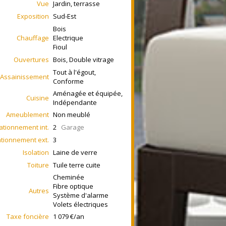
Vue
Jardin, terrasse
Exposition
Sud-Est
Bois
Chauffage
Electrique
Fioul
Ouvertures
Bois, Double vitrage
Tout à l'égout,
Assainissement
Conforme
Aménagée et équipée,
Cuisine
Indépendante
Ameublement
Non meublé
ationnement int.
2
Garage
ationnement ext.
3
Isolation
Laine de verre
Toiture
Tuile terre cuite
Cheminée
Fibre optique
Autres
Système d'alarme
Volets électriques
Taxe foncière
1 079 €/an