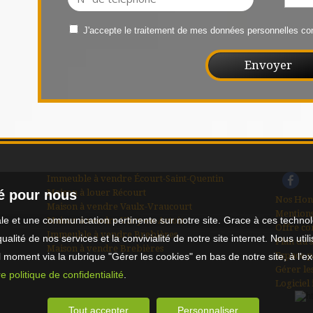
J'accepte le traitement de mes données personnelles 
Immeuble à vendre Écourt-Saint-Quentin
Maison à louer Récourt
té pour nous
Nos Hon
Maison à vendre Vaulx-Vraucourt
Mentions
male et une communication pertinente sur notre site. Grace à ces tech
Maison à vendre Vitry-en-Artois
Offre co
Immeuble à vendre Brebières
qualité de nos services et la convivialité de notre site internet. Nous 
Plan du s
Maison à vendre Brebières
Espace p
moment via la rubrique "Gérer les cookies" en bas de notre site, à l'e
Gérer le
e politique de confidentialité
.
Logiciel
Tout accepter
Personnaliser