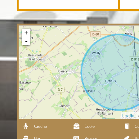
+
-
Leaflet
|
Crèche
École
Co
Bar
Presse
Bo