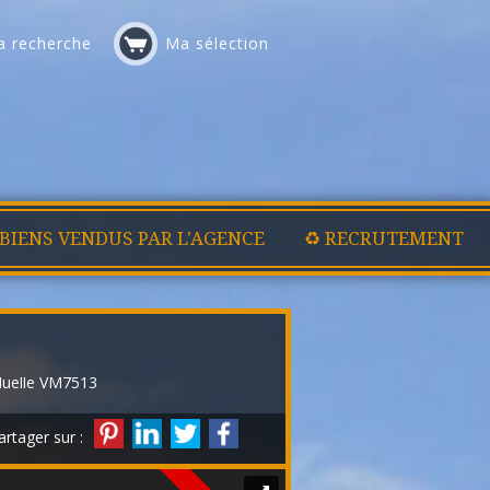
 recherche
Ma sélection
 BIENS VENDUS PAR L'AGENCE
♻️ RECRUTEMENT
duelle VM7513
artager sur :