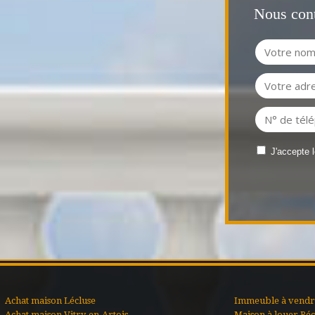
Nous cont
J'accepte 
Achat maison Lécluse
Immeuble à vendre
Achat maison Vitry-en-Artois
Maison à louer Ré