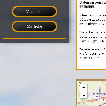
Un terrain construc
BREBIERES.
Mes biens
Situé dans une ru
découvrez ce beau 
m², entièrement via
Ma fiche
Plat et bien exposé
deux rues, offran
d'aménagement.
Façade : environ 
Profondeur : envi
Zone UB du PLU
+
-