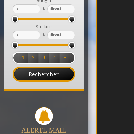
Budget
à
Surface
à
1
2
3
4
+
ALERTE MAIL