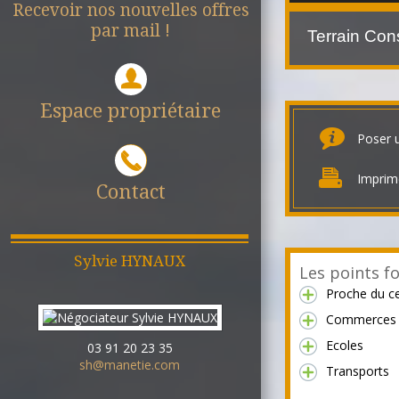
Recevoir nos nouvelles offres
par mail !
Espace propriétaire
Poser 
Imprim
Contact
Sylvie
HYNAUX
Les points fo
Proche du ce
Commerces
Ecoles
03 91 20 23 35
sh@manetie.com
Transports