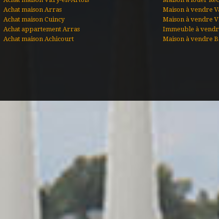
Achat maison Arras
Maison à vendre V
Achat maison Cuincy
Maison à vendre Vi
Achat appartement Arras
Immeuble à vendr
Achat maison Achicourt
Maison à vendre B