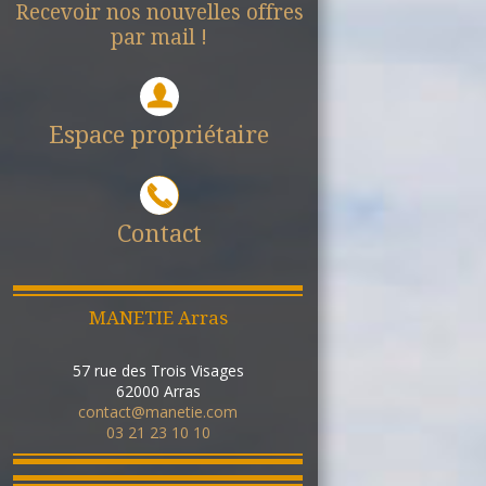
Recevoir nos nouvelles offres
par mail !
Espace propriétaire
Contact
MANETIE Arras
57 rue des Trois Visages
62000
Arras
contact@manetie.com
03 21 23 10 10