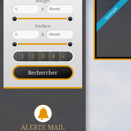
Budget
à
Nouveauté
Surface
à
1
2
3
4
+
ALERTE MAIL