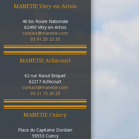
MANETIE Vitry-en-Artois
46 bis Route Nationale
62490
Vitry-en-Artois
contact@manetie.com
03 91 20 23 35
MANETIE Achicourt
62 rue Raoul Briquet
62217
Achicourt
contact@manetie.com
03 21 15 20 25
MANETIE Cuincy
Place du Capitaine Dordain
59553
Cuincy