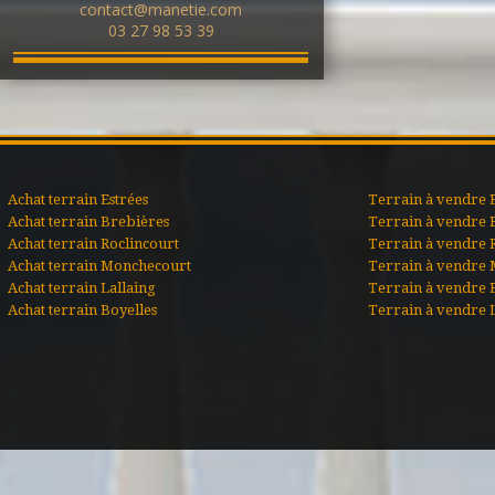
contact@manetie.com
03 27 98 53 39
Achat terrain Estrées
Terrain à vendre 
Achat terrain Brebières
Terrain à vendre 
Achat terrain Roclincourt
Terrain à vendre 
Achat terrain Monchecourt
Terrain à vendre
Achat terrain Lallaing
Terrain à vendre 
Achat terrain Boyelles
Terrain à vendre 