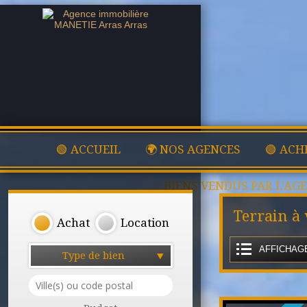
🟢 ACCUEIL
🌍 NOS AGENCES
🟢 ACH
✅ BIENS VENDUS PAR L'AG
Terrain à
Achat
Location
AFFICHAGE
Type de bien