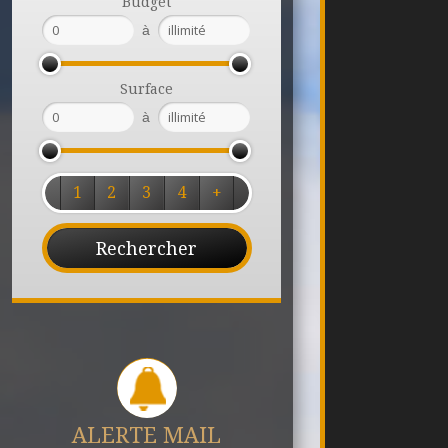
Budget
à
Surface
à
1
2
3
4
+
ALERTE MAIL