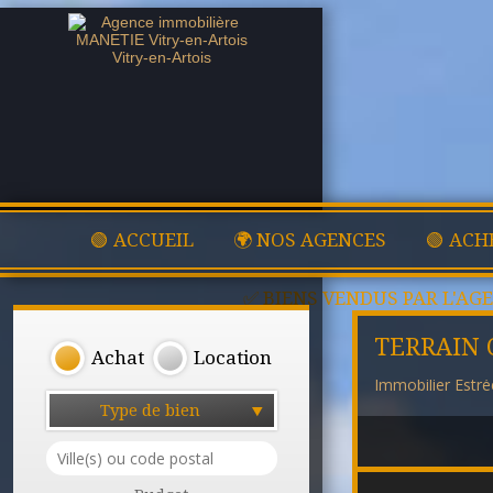
🟢 ACCUEIL
🌍 NOS AGENCES
🟢 ACH
✅ BIENS VENDUS PAR L'AG
TERRAIN 
Achat
Location
Immobilier Estré
Type de bien