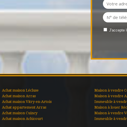
J'accepte 
Achat maison Lécluse
Maison à vendre C
Achat maison Arras
Maison à vendre A
Achat maison Vitry-en-Artois
Immeuble à vendre
Achat appartement Arras
Maison à louer Ré
Achat maison Cuincy
Maison à vendre V
Achat maison Achicourt
Immeuble à vendr