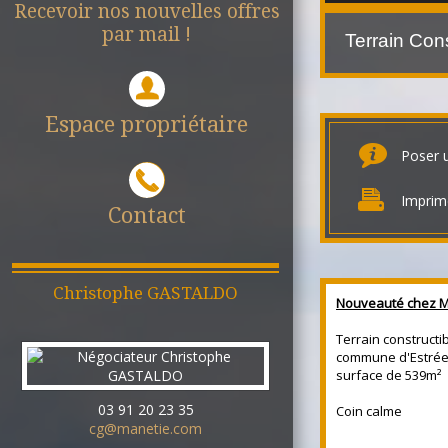
Recevoir nos nouvelles offres
par mail !
Terrain Con
Espace propriétaire
Poser 
Imprim
Contact
Christophe
GASTALDO
Nouveauté chez M
Terrain constructib
commune d'Estrée
surface de 539m²
03 91 20 23 35
Coin calme
cg@manetie.com