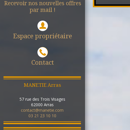
Recevoir nos nouvelles offres
par mail !
Espace propriétaire
Contact
MANETIE Arras
57 rue des Trois Visages
62000
Arras
contact@manetie.com
03 21 23 10 10