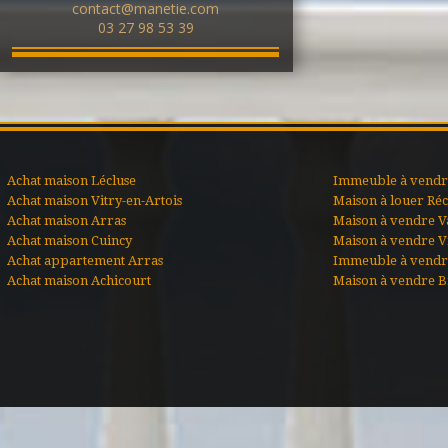
contact@manetie.com
03 27 98 53 39
Achat maison Lécluse
Immeuble à vendre
Achat maison Vitry-en-Artois
Maison à louer Ré
Achat maison Arras
Maison à vendre V
Achat maison Cuincy
Maison à vendre Vi
Achat appartement Arras
Immeuble à vendr
Achat maison Achicourt
Maison à vendre B