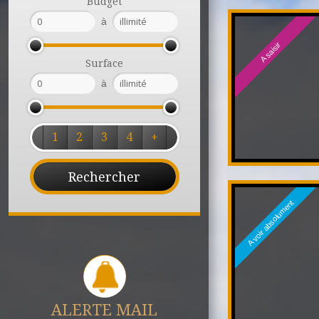
Budget
à
A saisir
Surface
à
1
2
3
4
+
A voir absolument
ALERTE MAIL