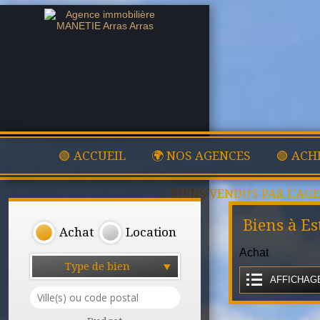
🟢 ACCUEIL
🌍 NOS AGENCES
🟢 ACH
✅ BIENS VENDUS PAR L'AG
Biens à Es
Achat
Location
Achat
Type de bien
AFFICHAGE