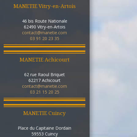
MANETIE Vitry-en-Artois
46 bis Route Nationale
62490
Vitry-en-Artois
contact@manetie.com
03 91 20 23 35
MANETIE Achicourt
62 rue Raoul Briquet
62217
Achicourt
contact@manetie.com
03 21 15 20 25
MANETIE Cuincy
Place du Capitaine Dordain
59553
Cuincy