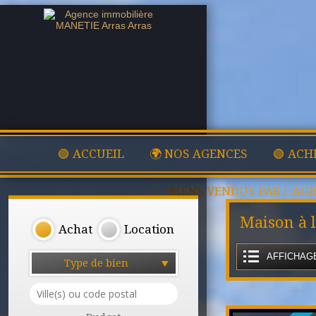
🟢 ACCUEIL
🌍 NOS AGENCES
🟢 ACH
✅ BIENS VENDUS PAR L'AG
Maison à 
Achat
Location
AFFICHAGE
Type de bien