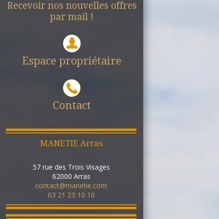
Recevoir nos nouvelles offres
par mail !
Espace propriétaire
Contact
MANETIE Arras
57 rue des Trois Visages
62000
Arras
contact@manetie.com
03 21 23 10 10