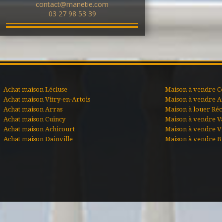
contact@manetie.com
03 27 98 53 39
Achat maison Lécluse
Maison à vendre C
Achat maison Vitry-en-Artois
Maison à vendre A
Achat maison Arras
Maison à louer Ré
Achat maison Cuincy
Maison à vendre V
Achat maison Achicourt
Maison à vendre Vi
Achat maison Dainville
Maison à vendre B