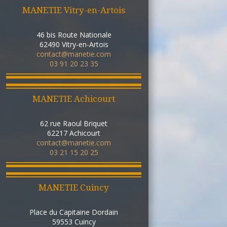
MANETIE Vitry-en-Artois
46 bis Route Nationale
62490
Vitry-en-Artois
contact@manetie.com
03 91 20 23 35
MANETIE Achicourt
62 rue Raoul Briquet
62217
Achicourt
contact@manetie.com
03 21 15 20 25
MANETIE Cuincy
Place du Capitaine Dordain
59553
Cuincy