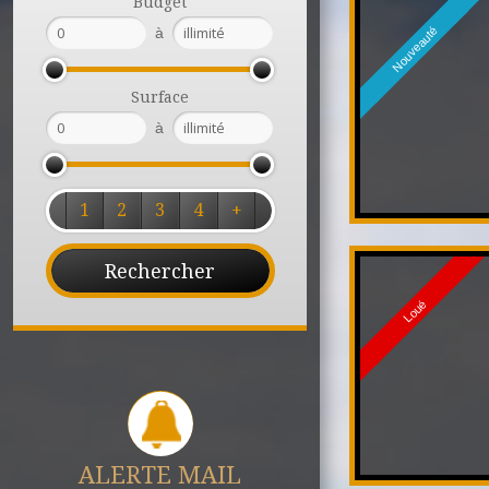
Budget
à
Nouveauté
Surface
à
1
2
3
4
+
Loué
ALERTE MAIL