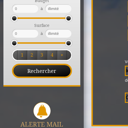
Budget
à
Surface
à
1
2
3
4
+
V
l
d
C
ALERTE MAIL