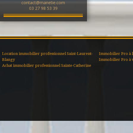
contact@manetie.com
03 27 98 53 39
Location immobilier professionnel Saint-Laurent-
Immobilier Pro à 
Blangy
Immobilier Pro à 
Achat immobilier professionnel Sainte-Catherine