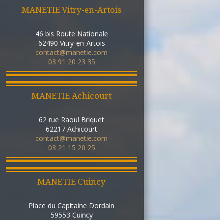
MANETIE Vitry-en-Artois
46 bis Route Nationale
62490
Vitry-en-Artois
contact@manetie.com
03 91 20 23 35
MANETIE Achicourt
62 rue Raoul Briquet
62217
Achicourt
contact@manetie.com
03 21 15 20 25
MANETIE Cuincy
Place du Capitaine Dordain
59553
Cuincy