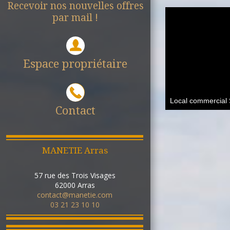
Recevoir nos nouvelles offres
par mail !
Espace propriétaire
Contact
1
MANETIE Arras
57 rue des Trois Visages
62000
Arras
contact@manetie.com
03 21 23 10 10