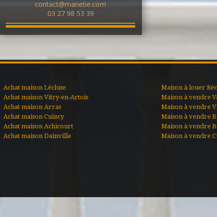
contact@manetie.com
03 27 98 53 39
Achat maison Lécluse
Maison à louer Ré
Achat maison Vitry-en-Artois
Maison à vendre V
Achat maison Arras
Maison à vendre Vi
Achat maison Cuincy
Maison à vendre B
Achat maison Achicourt
Maison à vendre B
Achat maison Dainville
Maison à vendre C