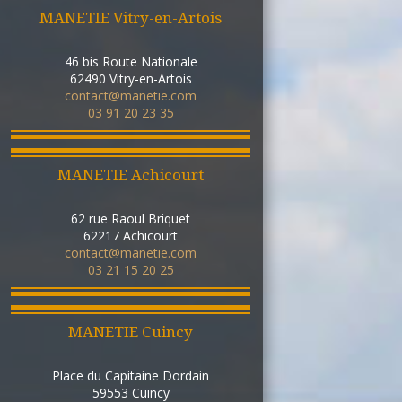
MANETIE Vitry-en-Artois
46 bis Route Nationale
62490
Vitry-en-Artois
contact@manetie.com
03 91 20 23 35
MANETIE Achicourt
62 rue Raoul Briquet
62217
Achicourt
contact@manetie.com
03 21 15 20 25
MANETIE Cuincy
Place du Capitaine Dordain
59553
Cuincy