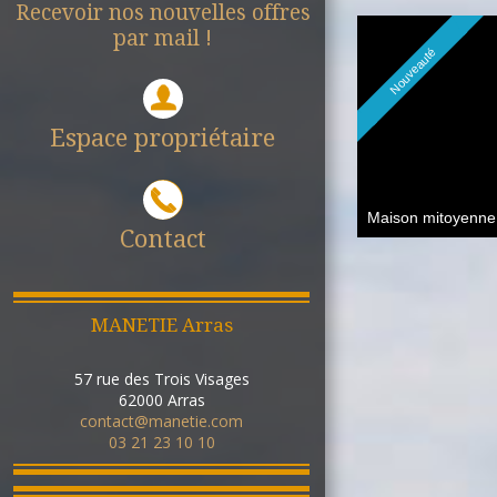
Recevoir nos nouvelles offres
par mail !
Nouveauté
Espace propriétaire
Contact
1
2
3
4
MANETIE Arras
57 rue des Trois Visages
62000
Arras
contact@manetie.com
03 21 23 10 10