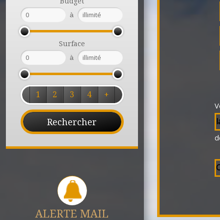
Budget
à
Surface
à
1
2
3
4
+
V
l
d
C
ALERTE MAIL